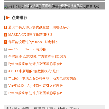
衣服拉链坏了不用着急，一根吸管就能修复，
点击排行
若08年买入10万块腾讯股票，现在值多少
1
MAZDA CX-5三度斩获IIHS 2
2
你可能没用过的v-model 时定制 p
3
macOS 下 Electron 程序的
4
全球应援 众志成城 广汽菲克捐赠100万
5
Python很简单 进来几张图教你学会P
6
iOS 13 中新增的“低数据模式”是什
7
丰田松下电池合资公司落地，动力电池攻防战
8
Vue实战12—Api接口封装引入代理数
9
Python很简单 进来几张图教你学会P
10