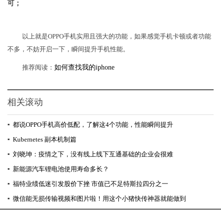
可；
以上就是OPPO手机实用且强大的功能，如果感觉手机卡顿或者功能
不多，不妨开启一下，瞬间提升手机性能。
推荐阅读：
如何查找我的iphone
相关滚动
▪
都说OPPO手机高价低配，了解这4个功能，性能瞬间提升
▪
Kubernetes 副本机制篇
▪
刘晓坤：疫情之下，没有线上线下互通基础的企业会很难
▪
新能源汽车锂电池使用寿命多长？
▪
福特业绩低迷引发股价下挫 市值已不足特斯拉四分之一
▪
微信能无损传输视频和图片啦！用这个小猪快传神器就能做到