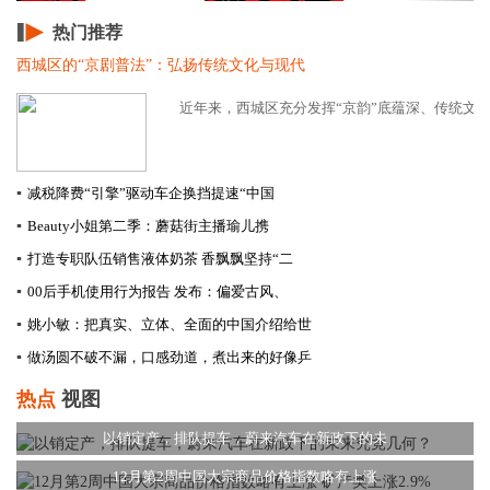
热门推荐
西城区的“京剧普法”：弘扬传统文化与现代
近年来，西城区充分发挥“京韵”底蕴深、传统文化传
▪
减税降费“引擎”驱动车企换挡提速​“中国
▪
Beauty小姐第二季：蘑菇街主播瑜儿携
▪
打造专职队伍销售液体奶茶 香飘飘坚持“二
▪
00后手机使用行为报告 发布：偏爱古风、
▪
姚小敏：把真实、立体、全面的中国介绍给世
▪
做汤圆不破不漏，口感劲道，煮出来的好像乒
热点
视图
以销定产，排队提车，蔚来汽车在新政下的未
12月第2周中国大宗商品价格指数略有上涨