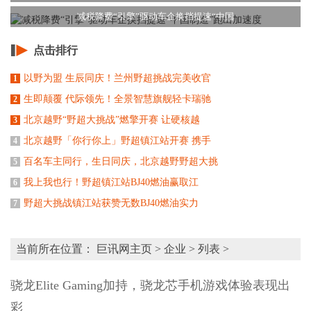
减税降费“引擎”驱动车企换挡提速​“中国
点击排行
以野为盟 生辰同庆！兰州野超挑战完美收官
1
生即颠覆 代际领先！全景智慧旗舰轻卡瑞驰
2
北京越野“野超大挑战”燃擎开赛 让硬核越
3
北京越野「你行你上」野超镇江站开赛 携手
4
百名车主同行，生日同庆，北京越野野超大挑
5
我上我也行！野超镇江站BJ40燃油赢取江
6
野超大挑战镇江站获赞无数BJ40燃油实力
7
当前所在位置：
巨讯网主页
>
企业
> 列表 >
骁龙Elite Gaming加持，骁龙芯手机游戏体验表现出
彩