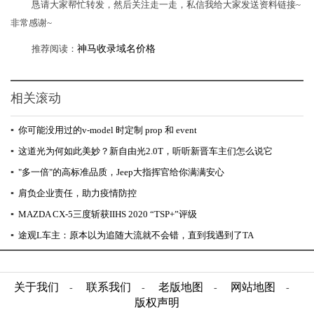
恳请大家帮忙转发，然后关注走一走，私信我给大家发送资料链接~
非常感谢~
推荐阅读：
神马收录域名价格
相关滚动
▪
你可能没用过的v-model 时定制 prop 和 event
▪
这道光为何如此美妙？新自由光2.0T，听听新晋车主们怎么说它
▪
"多一倍"的高标准品质，Jeep大指挥官给你满满安心
▪
肩负企业责任，助力疫情防控
▪
MAZDA CX-5三度斩获IIHS 2020 “TSP+”评级
▪
途观L车主：原本以为追随大流就不会错，直到我遇到了TA
关于我们
联系我们
老版地图
网站地图
-
-
-
-
版权声明