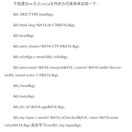
下面通过src引入vue.js文件的方式来简单实现一下：
&lt;!DOCTYPE html&gt;
&lt;html lang=&#34;zh-CN&#34;&gt;
&lt;head&gt;
&lt;meta charset=&#34;UTF-8&#34;&gt;
&lt;title&gt;v-model&lt;/title&gt;
&lt;meta name=&#34;viewport&#34; content=&#34;width=device-
width, initial-scale=1.0&#34;&gt;
&lt;/head&gt;
&lt;body&gt;
&lt;div id=&#34;app&#34;&gt;
&lt;my-input v-model=&#34;isChecked&#34; value=&#34;some
value&#34;&gt;喜欢学习vue&lt;/my-input&gt;