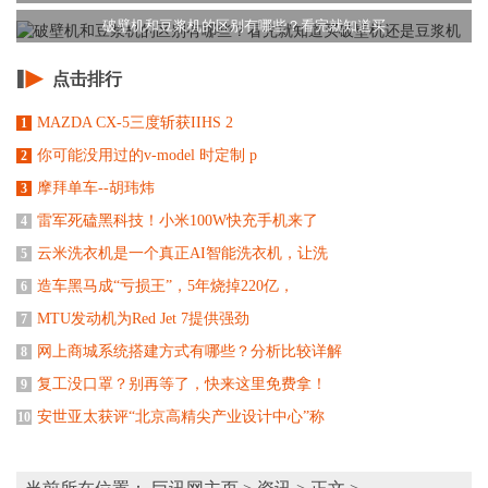
破壁机和豆浆机的区别有哪些？看完就知道买
点击排行
MAZDA CX-5三度斩获IIHS 2
1
你可能没用过的v-model 时定制 p
2
摩拜单车--胡玮炜
3
雷军死磕黑科技！小米100W快充手机来了
4
云米洗衣机是一个真正AI智能洗衣机，让洗
5
造车黑马成“亏损王”，5年烧掉220亿，
6
MTU发动机为Red Jet 7提供强劲
7
网上商城系统搭建方式有哪些？分析比较详解
8
复工没口罩？别再等了，快来这里免费拿！
9
安世亚太获评“北京高精尖产业设计中心”称
10