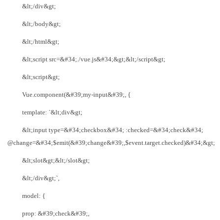
&lt;/div&gt;
&lt;/body&gt;
&lt;/html&gt;
&lt;script src=&#34;./vue.js&#34;&gt;&lt;/script&gt;
&lt;script&gt;
Vue.component(&#39;my-input&#39;, {
template: `&lt;div&gt;
&lt;input type=&#34;checkbox&#34; :checked=&#34;check&#34;
@change=&#34;$emit(&#39;change&#39;,$event.target.checked)&#34;&gt;
&lt;slot&gt;&lt;/slot&gt;
&lt;/div&gt;`,
model: {
prop: &#39;check&#39;,