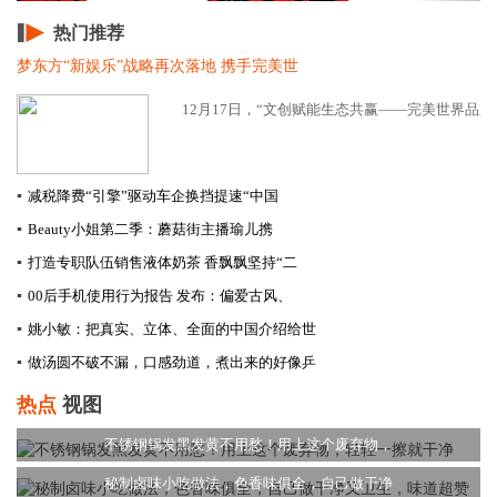
热门推荐
梦东方“新娱乐”战略再次落地 携手完美世
12月17日，“文创赋能生态共赢——完美世界品牌合
▪
减税降费“引擎”驱动车企换挡提速​“中国
▪
Beauty小姐第二季：蘑菇街主播瑜儿携
▪
打造专职队伍销售液体奶茶 香飘飘坚持“二
▪
00后手机使用行为报告 发布：偏爱古风、
▪
姚小敏：把真实、立体、全面的中国介绍给世
▪
做汤圆不破不漏，口感劲道，煮出来的好像乒
热点
视图
不锈钢锅发黑发黄不用愁！用上这个废弃物，
秘制卤味小吃做法，色香味俱全，自己做干净