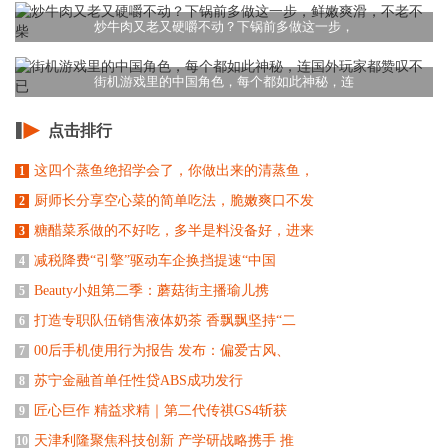
炒牛肉又老又硬嚼不动？下锅前多做这一步，
街机游戏里的中国角色，每个都如此神秘，连
点击排行
这四个蒸鱼绝招学会了，你做出来的清蒸鱼，
1
厨师长分享空心菜的简单吃法，脆嫩爽口不发
2
糖醋菜系做的不好吃，多半是料没备好，进来
3
减税降费“引擎”驱动车企换挡提速​“中国
4
Beauty小姐第二季：蘑菇街主播瑜儿携
5
打造专职队伍销售液体奶茶 香飘飘坚持“二
6
00后手机使用行为报告 发布：偏爱古风、
7
苏宁金融首单任性贷ABS成功发行
8
匠心巨作 精益求精｜第二代传祺GS4斩获
9
天津利隆聚焦科技创新 产学研战略携手 推
10