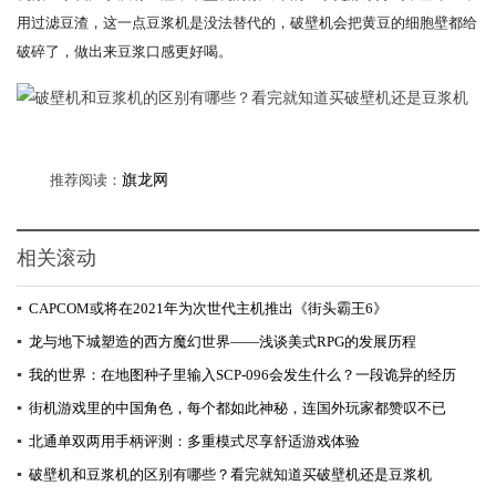
用过滤豆渣，这一点豆浆机是没法替代的，破壁机会把黄豆的细胞壁都给
破碎了，做出来豆浆口感更好喝。
推荐阅读：
旗龙网
相关滚动
▪
CAPCOM或将在2021年为次世代主机推出《街头霸王6》
▪
龙与地下城塑造的西方魔幻世界——浅谈美式RPG的发展历程
▪
我的世界：在地图种子里输入SCP-096会发生什么？一段诡异的经历
▪
街机游戏里的中国角色，每个都如此神秘，连国外玩家都赞叹不已
▪
北通单双两用手柄评测：多重模式尽享舒适游戏体验
▪
破壁机和豆浆机的区别有哪些？看完就知道买破壁机还是豆浆机