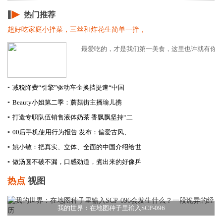
热门推荐
超好吃家庭小拌菜，三丝和炸花生简单一拌，
最爱吃的，才是我们第一美食，这里也许就有你喜欢
▪
减税降费“引擎”驱动车企换挡提速​“中国
▪
Beauty小姐第二季：蘑菇街主播瑜儿携
▪
打造专职队伍销售液体奶茶 香飘飘坚持“二
▪
00后手机使用行为报告 发布：偏爱古风、
▪
姚小敏：把真实、立体、全面的中国介绍给世
▪
做汤圆不破不漏，口感劲道，煮出来的好像乒
热点
视图
我的世界：在地图种子里输入SCP-096