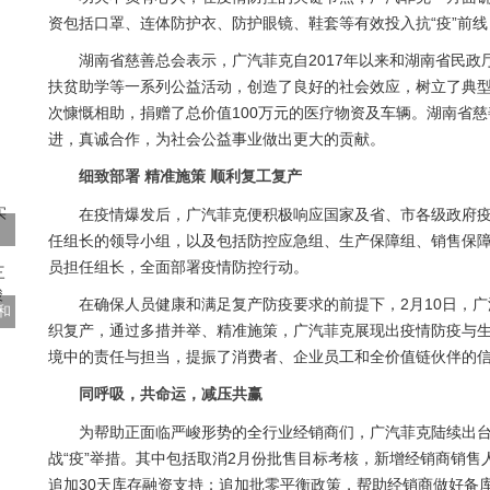
资包括口罩、连体防护衣、防护眼镜、鞋套等有效投入抗“疫”前
湖南省慈善总会表示，广汽菲克自2017年以来和湖南省民政
扶贫助学等一系列公益活动，创造了良好的社会效应，树立了典
次慷慨相助，捐赠了总价值100万元的医疗物资及车辆。湖南省
进，真诚合作，为社会公益事业做出更大的贡献。
细致部署 精准施策 顺利复工复产
在疫情爆发后，广汽菲克便积极响应国家及省、市各级政府
任组长的领导小组，以及包括防控应急组、生产保障组、销售保障
员担任组长，全面部署疫情防控行动。
在确保人员健康和满足复产防疫要求的前提下，2月10日，
和
织复产，通过多措并举、精准施策，广汽菲克展现出疫情防疫与
境中的责任与担当，提振了消费者、企业员工和全价值链伙伴的
同呼吸，共命运，减压共赢
为帮助正面临严峻形势的全行业经销商们，广汽菲克陆续出
战“疫”举措。其中包括取消2月份批售目标考核，新增经销商销
追加30天库存融资支持；追加批零平衡政策，帮助经销商做好备