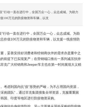
疫”行动一直在进行中，全国万众一心，众志成城。为助力
值100万元的防疫物资和车辆，以支
疫”行动一直在进行中，全国万众一心，众志成城。为助
总价值100万元的防疫物资和车辆，以支援一线疫情防
重要，妥善安排好消费者和经销商伙伴的需求亦是重中之
施的前提下已实现复产；在营销端口推出一系列减压扶持
克广大经销商和Jeeper车主也在第一时间展现大义精
。考虑到国内抗“疫”形势的严峻，为不占用国内资源，
资采购团队”，通过菲克集团搜集全球资源，克服重重困
、韩国、印度等地区进行防疫物资采购。
确保做好自身疫情防控，另一方面将从国外采购的防疫物