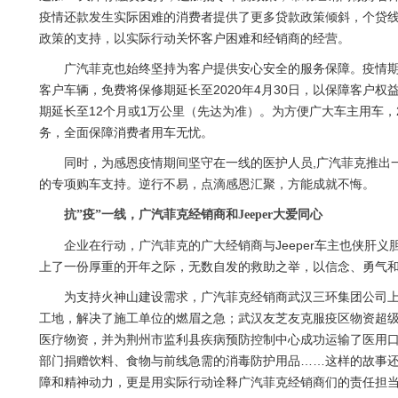
疫情还款发生实际困难的消费者提供了更多贷款政策倾斜，个贷
政策的支持，以实际行动关怀客户困难和经销商的经营。
广汽菲克也始终坚持为客户提供安心安全的服务保障。疫情期
客户车辆，免费将保修期延长至2020年4月30日，以保障客户权
期延长至12个月或1万公里（先达为准）。为方便广大车主用车，
务，全面保障消费者用车无忧。
同时，为感恩疫情期间坚守在一线的医护人员,广汽菲克推出
的专项购车支持。逆行不易，点滴感恩汇聚，方能成就不悔。
抗”疫”一线，广汽菲克经销商和Jeeper大爱同心
企业在行动，广汽菲克的广大经销商与Jeeper车主也侠肝
上了一份厚重的开年之际，无数自发的救助之举，以信念、勇气和
为支持火神山建设需求，广汽菲克经销商武汉三环集团公司上
工地，解决了施工单位的燃眉之急；武汉友芝友克服疫区物资超
医疗物资，并为荆州市监利县疾病预防控制中心成功运输了医用口罩
部门捐赠饮料、食物与前线急需的消毒防护用品……这样的故事
障和精神动力，更是用实际行动诠释广汽菲克经销商们的责任担