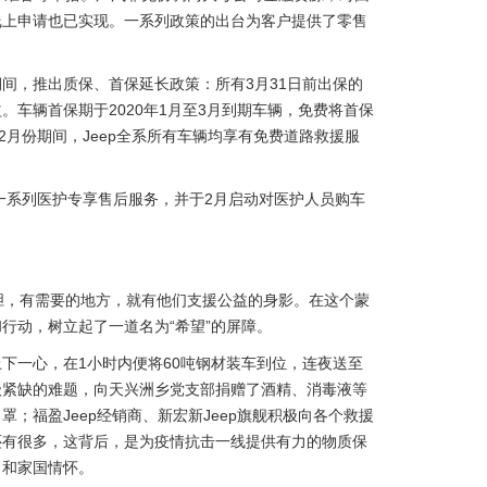
线上申请也已实现。一系列政策的出台为客户提供了零售
间，推出质保、首保延长政策：所有3月31日前出保的
益。车辆首保期于2020年1月至3月到期车辆，免费将首保
2月份期间，Jeep全系所有车辆均享有免费道路救援服
一系列医护专享售后服务，并于2月启动对医护人员购车
义胆，有需要的地方，就有他们支援公益的身影。在这个蒙
行动，树立起了一道名为“希望”的屏障。
下一心，在1小时内便将60吨钢材装车到位，连夜送至
级紧缺的难题，向天兴洲乡党支部捐赠了酒精、消毒液等
；福盈Jeep经销商、新宏新Jeep旗舰积极向各个救援
还有很多，这背后，是为疫情抗击一线提供有力的物质保
当和家国情怀。