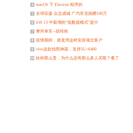
macOS 下 Electron 程序的
4
全球应援 众志成城 广汽菲克捐赠100万
5
iOS 13 中新增的“低数据模式”是什
6
摩拜单车--胡玮炜
7
疫情期间，鼎龙湾这样安排湖北客户
8
vivo这款拍照神器，支持5G+6400
9
钛杯那么贵，为什么还有那么多人买呢？看了
10