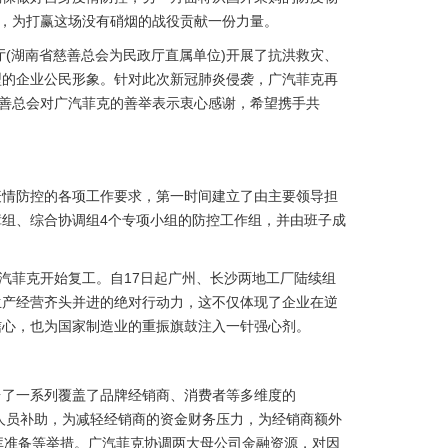
线，为打赢这场没有硝烟的战役贡献一份力量。
厅(湖南省慈善总会为民政厅直属单位)开展了抗洪救灾、
型的企业公民形象。针对此次新冠肺炎侵袭，广汽菲克再
慈善总会对广汽菲克的善举表示衷心感谢，希望携手共
疫情防控的各项工作要求，第一时间建立了由主要领导担
组、综合协调组4个专项小组的防控工作组，并由班子成
广汽菲克开始复工。自17日起广州、长沙两地工厂陆续组
生产经营齐头并进的绝对行动力，这不仅体现了企业在逆
信心，也为国家制造业的重振旗鼓注入一针强心剂。
台了一系列覆盖了品牌经销商、消费者等多维度的
售人员补助，为减轻经销商的资金财务压力，为经销商额外
库准备等举措。广汽菲克协调两大母公司金融资源，对因