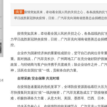
摘要
疫情突如其来，牵动着全国人民的关切之心，各条战线的抗“
早日战胜新冠肺炎疫情，日前，广汽菲克向湖南省慈善总会捐赠总价
疫情突如其来，牵动着全国人民的关切之心，各条战线的抗“
力早日战胜新冠肺炎疫情，日前，广汽菲克向湖南省慈善总会捐赠
控。
企业作为国家经济体的重要组成部分，坚守自己的岗位非常
重。面对挑战，广汽菲克长沙、广州两地工厂在充分做好防护措
政策，与经销商与客户伙伴携手共渡难关；除企业动作之外，广汽菲
神，活跃在全国抗“疫”一线，贡献各自的力量。
全球采购 安全保障 共克时艰
有两个游戏已经浮现在了大家的脑海中，它们就...
在疫情急速蔓延的危机笼罩下，全球防疫资源面临着巨大压力
尽快搜集到支援抗“疫”一线的物资，广汽菲克紧急成立了“防疫物
难，积极协调各方力量，从意大利、美国、墨西哥、巴西、日本
功夫不负有心人，在疫情防控的关键节点，广汽菲克一方面