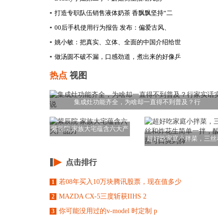
▪
打造专职队伍销售液体奶茶 香飘飘坚持“二
▪
00后手机使用行为报告 发布：偏爱古风、
▪
姚小敏：把真实、立体、全面的中国介绍给世
▪
做汤圆不破不漏，口感劲道，煮出来的好像乒
热点
视图
集成灶功能齐全，为啥却一直得不到普及？行
紫辰院 家族大宅蕴含六大产
超好吃家庭小拌菜，三丝
品力
炸花生简单一拌，
点击排行
若08年买入10万块腾讯股票，现在值多少
1
MAZDA CX-5三度斩获IIHS 2
2
你可能没用过的v-model 时定制 p
3