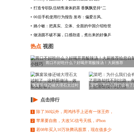
▪
打造专职队伍销售液体奶茶 香飘飘坚持“二
▪
00后手机使用行为报告 发布：偏爱古风、
▪
姚小敏：把真实、立体、全面的中国介绍给世
▪
做汤圆不破不漏，口感劲道，煮出来的好像乒
热点
视图
胃口不好吃什么？好喝开胃酸辣汤！大厨推荐
飘窗装修还铺大理石太过时
菜吧：为什么我们会有了
了，这种新做法，
路却找不到岀路，
点击排行
除了360以外，周鸿祎手上还有一张王炸，
1
苹果要自救，大改5G信号天线，iPhon
2
若08年买入10万块腾讯股票，现在值多少
3