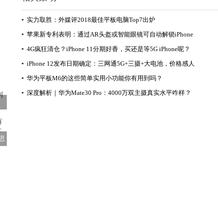
▪
实力取胜：外媒评2018最佳平板电脑Top7出炉
▪
苹果新专利表明：通过AR头盔或智能眼镜可自动解锁iPhone
▪
4G疯狂清仓？iPhone 11分期好香，买还是等5G iPhone呢？
▪
iPhone 12发布日期确定：三网通5G+三摄+大电池，价格感人
▪
华为平板M6的这些简单实用小功能你有用到吗？
▪
深度解析｜华为Mate30 Pro：4000万双主摄真实水平咋样？
思