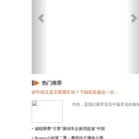
热门推荐
炒牛肉又老又硬嚼不动？下锅前多做这一步，
牛肉，是我们家常生活中最常见的食材
▪
减税降费“引擎”驱动车企换挡提速​“中国
▪
Beauty小姐第二季：蘑菇街主播瑜儿携