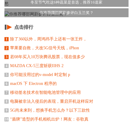
冬至节气吃这6种蔬菜是首选，推荐16道家
你推荐哪部网剧参评白玉兰奖？
点击排行
除了360以外，周鸿祎手上还有一张王炸，
1
苹果要自救，大改5G信号天线，iPhon
2
若08年买入10万块腾讯股票，现在值多少
3
MAZDA CX-5三度斩获IIHS 2
4
你可能没用过的v-model 时定制 p
5
macOS 下 Electron 程序的
6
移动签名技术在智能电池管理中的应用
7
电脑被非法入侵后的表现，重启开机这样应对
8
5G尚未来到，想换手机怎么办？以下三款性
9
“盾牌”造型的手机相机出炉！网友：谷歌真
10