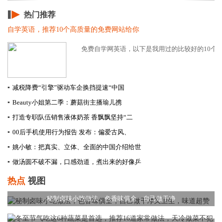
热门推荐
自学英语，推荐10个高质量的免费网站给你
免费自学网英语，以下是我用过的比较好的10个免
▪
减税降费“引擎”驱动车企换挡提速​“中国
▪
Beauty小姐第二季：蘑菇街主播瑜儿携
▪
打造专职队伍销售液体奶茶 香飘飘坚持“二
▪
00后手机使用行为报告 发布：偏爱古风、
▪
姚小敏：把真实、立体、全面的中国介绍给世
▪
做汤圆不破不漏，口感劲道，煮出来的好像乒
热点
视图
秘制卤味小吃做法，色香味俱全，自己做干净