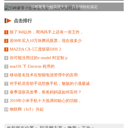
35种家常小炒菜谱大全，几分钟轻松搞定
点击排行
除了360以外，周鸿祎手上还有一张王炸，
1
若08年买入10万块腾讯股票，现在值多少
2
MAZDA CX-5三度斩获IIHS 2
3
你可能没用过的v-model 时定制 p
4
macOS 下 Electron 程序的
5
移动签名技术在智能电池管理中的应用
6
对手机语音助手说想换手机，魅族的小溪最诚
7
春季湿疹高发季，爸爸妈妈该如何应对？
8
2019年小米手机十大低调却贴心的功能，
9
物联网（IoT）兴起
10