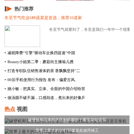
热门推荐
冬至节气吃这6种蔬菜是首选，推荐16道家
冬至节气就要到了，冬至是我们一年中一个很重要的
▪
减税降费“引擎”驱动车企换挡提速​“中国
▪
Beauty小姐第二季：蘑菇街主播瑜儿携
▪
打造专职队伍销售液体奶茶 香飘飘坚持“二
▪
00后手机使用行为报告 发布：偏爱古风、
▪
姚小敏：把真实、立体、全面的中国介绍给世
▪
做汤圆不破不漏，口感劲道，煮出来的好像乒
热点
视图
破壁机和豆浆机的区别有哪些？看完就知道买
世界上最大的3D打印建筑在迪拜竣工