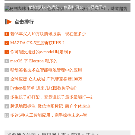
秘制卤味小吃做法，色香味俱全，自己做干净
点击排行
若08年买入10万块腾讯股票，现在值多少
1
MAZDA CX-5三度斩获IIHS 2
2
你可能没用过的v-model 时定制 p
3
macOS 下 Electron 程序的
4
移动签名技术在智能电池管理中的应用
5
全球应援 众志成城 广汽菲克捐赠100万
6
Python很简单 进来几张图教你学会P
7
多生孩子好打架，究竟谁孩子最多最能打—2
8
腾讯地图标注_微信地图标记_商户个体企业
9
多达6种人工智能应用，亲手操控未来--智
10