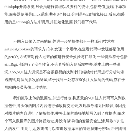
thinkphp开源系统,对会员进行管理以及资料的统计,包括充值,提现,下单功
能.服务器使用是linux系统.共有3个接口,分别是WEB前端,接口,后台,都采
用的是action的方法来调用,并初始化数据.我们看下代码
不同入口传入过来的值,并进一步的操作都不一样,我们技术在
get,post,cookies的请求方式中,发现一个规律,在查看代码中发现都是使用
的get()的方式来对传入过来的值进行安全效验与拦截.对一些特殊符号包括
&lt;&gt; 都进行了安全转义,不会直接输入到后端中去.基本上的一些漏
洞,XSS,SQL注入漏洞是不会很容易的找到.我们继续对代码进行分析与渗
透测试,对漏洞多次的测试,终于找到一处存在SQL注入漏洞的代码,存在于
网站的会员头像上传功能.
我们抓取上传的数据包,并进行修改,将恶意的SQL注入代码写入到数
据包中,将头像的图片内容进行修改提交过去,发现服务器返回错误,原因是
对图片的内容进行了解析操作,并将上传的路径地址写入到了数据库,而这
个写入数据库的图片路径地址,并没有做详细的变量安全过滤,导致SQL注
入的发生,由此可见,攻击者可以查询数据库里的管理员账号密码,并登陆到