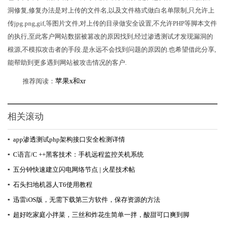
洞修复,修复办法是对上传的文件名,以及文件格式做白名单限制,只允许上
传jpg.png,gif,等图片文件,对上传的目录做安全设置,不允许PHP等脚本文件
的执行,至此客户网站数据被篡改的原因找到,经过渗透测试才发现漏洞的
根源,不模拟攻击者的手段.是永远不会找到问题的原因的.也希望借此分享,
能帮助到更多遇到网站被攻击情况的客户.
推荐阅读：
苹果x和xr
相关滚动
▪
app渗透测试php架构接口安全检测详情
▪
C语言/C ++黑客技术：手机远程监控关机系统
▪
五分钟快速建立闪电网络节点 | 火星技术帖
▪
石头扫地机器人T6使用教程
▪
迅雷iOS版，无需下载第三方软件，保存资源的方法
▪
超好吃家庭小拌菜，三丝和炸花生简单一拌，酸甜可口爽到脚