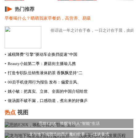
热门推荐
早餐喝什么？晒晒我家早餐奶，高营养、易吸
俗话说一年之计在于春，一日之计在于晨，由此可见
▪
减税降费“引擎”驱动车企换挡提速​“中国
▪
Beauty小姐第二季：蘑菇街主播瑜儿携
▪
打造专职队伍销售液体奶茶 香飘飘坚持“二
▪
00后手机使用行为报告 发布：偏爱古风、
▪
姚小敏：把真实、立体、全面的中国介绍给世
▪
做汤圆不破不漏，口感劲道，煮出来的好像乒
热点
视图
思皓E20X，唤醒年轻人“智能”生活
龙与地下城塑造的西方魔幻世界——浅谈美式