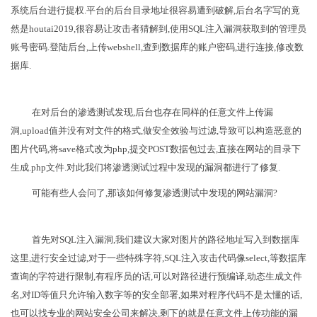
系统后台进行提权.平台的后台目录地址很容易遭到破解,后台名字写的竟
然是houtai2019,很容易让攻击者猜解到,使用SQL注入漏洞获取到的管理员
账号密码.登陆后台,上传webshell,查到数据库的账户密码,进行连接,修改数
据库.
在对后台的渗透测试发现,后台也存在同样的任意文件上传漏
洞,upload值并没有对文件的格式,做安全效验与过滤,导致可以构造恶意的
图片代码,将save格式改为php,提交POST数据包过去,直接在网站的目录下
生成.php文件.对此我们将渗透测试过程中发现的漏洞都进行了修复.
可能有些人会问了,那该如何修复渗透测试中发现的网站漏洞?
首先对SQL注入漏洞,我们建议大家对图片的路径地址写入到数据库
这里,进行安全过滤,对于一些特殊字符,SQL注入攻击代码像select,等数据库
查询的字符进行限制,有程序员的话,可以对路径进行预编译,动态生成文件
名,对ID等值只允许输入数字等的安全部署,如果对程序代码不是太懂的话,
也可以找专业的网站安全公司来解决,剩下的就是任意文件上传功能的漏