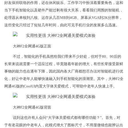
好友保持联络的作用，还在休闲娱乐、工作学习中扮演着重要角色，这和
当下手机智能化以及硬件产能过剩有很大关系，看看我们周围的智能机，
处理器从单核到八核、运存从几百MB到4GB、屏幕从VGA到2K分辨率，
这些变化只经过了短短几年时间，由此可见手机行业的发展多么迅速。
大神F2全网通4G版正面
不过，智能化的手机虽然给我们带来不少好处，但对于80、90后的
长辈来说就需要一个适应过程，毕竟随着年龄的增大，有些长辈接受新鲜
事物的能力也在逐年下降，因此国内各大厂商都想尽办法对智能机进行优
化，好让中老年人能够快速融入到手机智能化的浪潮里。其中，大神F2全
网通4G版的CoolUI内置大字体关爱模式，可帮助中老年人快速上手。
大神F2全网通4G版背面
说到这也许有人会问“大字体关爱模式都有哪些功能？”。首先，对
于有老花眼的中老年人，此模式增大了图标尺寸，不用显微镜也能辨认出