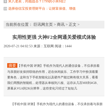
米八老矣，尚能战否？1799的小米8在2
9
选择创信宝投资理财平台：让财富保值、增值
10
当前所在位置：
巨讯网主页
>
商讯
> 正文 >
实用性更强 大神F2全网通关爱模式体验
2020-07-21 04:02:53
来源：互联网
阅读：1444
摘要
【手机中国 评测】手机作为现代人的通信设备，不仅承担着
与亲朋好友保持联络的作用，还在休闲娱乐、工作学习中扮演着重
要角色，这和当下手机智能化以及硬件产能过剩有很大关系，看看
我们周围的智能机，处理器从单核到八核、运存从几百MB到4GB、
屏幕从VGA到2K分辨率，这些变化只经过了短短几
【手机中国 评测】手机作为现代人的通信设备，不仅承担着与亲朋