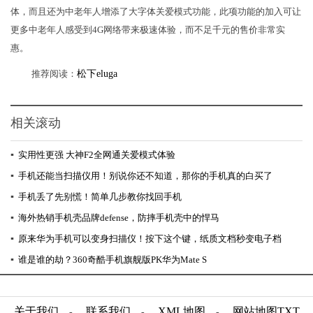
体，而且还为中老年人增添了大字体关爱模式功能，此项功能的加入可让
更多中老年人感受到4G网络带来极速体验，而不足千元的售价非常实
惠。
推荐阅读：
松下eluga
相关滚动
▪
实用性更强 大神F2全网通关爱模式体验
▪
手机还能当扫描仪用！别说你还不知道，那你的手机真的白买了
▪
手机丢了先别慌！简单几步教你找回手机
▪
海外热销手机壳品牌defense，防摔手机壳中的悍马
▪
原来华为手机可以变身扫描仪！按下这个键，纸质文档秒变电子档
▪
谁是谁的劫？360奇酷手机旗舰版PK华为Mate S
关于我们
联系我们
XML地图
网站地图
TXT
-
-
-