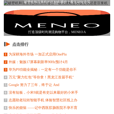
破壁机和豆浆机的区别有哪些？看完就知道买
打造顶级时尚潮流购物平台，MENEO A
点击排行
为深耕海外市场 一加正式启用OnePlu
1
外媒：魅族17屏幕刷新率90Hz预计4月
2
华为P9功能全揭秘：一定有一个功能是你不
3
万元“聚力红包”等你拿！黑龙江首届手机“
4
Google 努力了三年，终于让 And
5
没有短板，小米9就是有史以来最好的小米手
6
志愿助老玩转智能手机 体验智慧社区线上办
7
快乐的烦恼 ——记中西医肛肠医院不孕不育
8