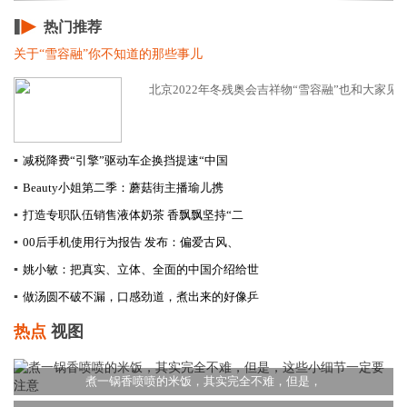
热门推荐
关于“雪容融”你不知道的那些事儿
北京2022年冬残奥会吉祥物“雪容融”也和大家见面
▪
减税降费“引擎”驱动车企换挡提速​“中国
▪
Beauty小姐第二季：蘑菇街主播瑜儿携
▪
打造专职队伍销售液体奶茶 香飘飘坚持“二
▪
00后手机使用行为报告 发布：偏爱古风、
▪
姚小敏：把真实、立体、全面的中国介绍给世
▪
做汤圆不破不漏，口感劲道，煮出来的好像乒
热点
视图
煮一锅香喷喷的米饭，其实完全不难，但是，