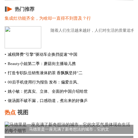
热门推荐
集成灶功能齐全，为啥却一直得不到普及？行
随着人们生活越来越好，人们对生活的质量追求也是
▪
减税降费“引擎”驱动车企换挡提速​“中国
▪
Beauty小姐第二季：蘑菇街主播瑜儿携
▪
打造专职队伍销售液体奶茶 香飘飘坚持“二
▪
00后手机使用行为报告 发布：偏爱古风、
▪
姚小敏：把真实、立体、全面的中国介绍给世
▪
做汤圆不破不漏，口感劲道，煮出来的好像乒
热点
视图
马德里是一座充满了新奇想法的城市，它的文