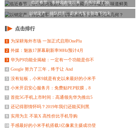
临近春节，各种卤肉做起来，爷爷珍藏了30
以销定产，排队提车，蔚来汽车在新政下的未
点击排行
为深耕海外市场 一加正式启用OnePlu
1
外媒：魅族17屏幕刷新率90Hz预计4月
2
华为P9功能全揭秘：一定有一个功能是你不
3
Google 努力了三年，终于让 And
4
没有短板，小米9就是有史以来最好的小米手
5
小米开启安心服务月：免费贴PEP软膜，8
6
首批5G手机上市时间：高通领先华为推出5
7
还记得那情怀吗？2019年我们还能买到黑
8
实用为主 不装X 高性价比手机导购
9
手感最好的小米手机搭载1亿像素主摄成功登
10