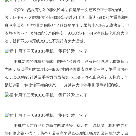
iQOO虽然没有小米9那么轻薄，但是第一次把它放在手掌心的时
候，我确实不太敢相信它有4000毫安时大电池，我认为iQOO的重量和机
身厚度以及电池容量之间取得了很好的平衡，虽然小米9有无线快充，但
依然掩盖不了电池续航较差的事实，iQOO选择了44W有线快充配合大电
池，就算不支持无线充电也不觉得有太大遗憾。
手机两边的边框都是醒目的橙色金属条，没有任何纹理，稍微有点
内陷，所以手机的宽度比一般6.4寸的全面屏安卓更窄一些，单手用很舒
服，iQOO在设计以及手感方面虽然算不上令人多么出色和让人惊喜，但
是却达到一种比较平衡的状态，一改以往大电池手机厚重的旧印象。
手机插卡之前已经更新过两波系统，稳定性、流畅度、相机效果都
优化得比较不错了，我个人最满意的是iQOO的流畅度以及续航能力，日