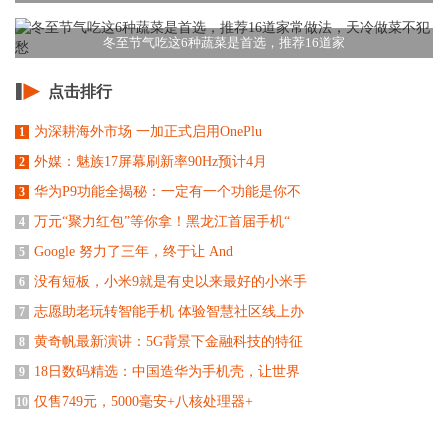
冬至节气吃这6种蔬菜是首选，推荐16道家
点击排行
为深耕海外市场 一加正式启用OnePlu
1
外媒：魅族17屏幕刷新率90Hz预计4月
2
华为P9功能全揭秘：一定有一个功能是你不
3
万元“聚力红包”等你拿！黑龙江首届手机“
4
Google 努力了三年，终于让 And
5
没有短板，小米9就是有史以来最好的小米手
6
志愿助老玩转智能手机 体验智慧社区线上办
7
黄奇帆最新演讲：5G背景下金融科技的特征
8
18日数码精选：中国造华为手机壳，让世界
9
仅售749元，5000毫安+八核处理器+
10