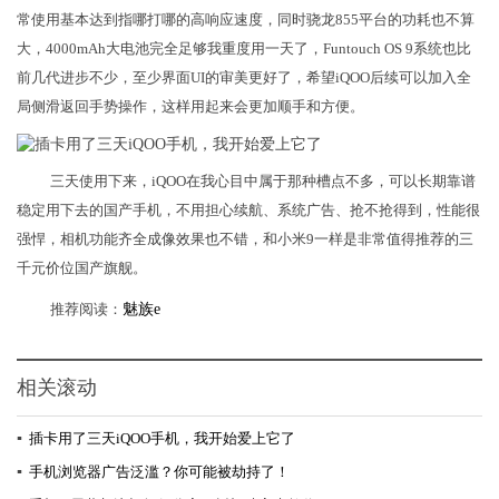
常使用基本达到指哪打哪的高响应速度，同时骁龙855平台的功耗也不算
大，4000mAh大电池完全足够我重度用一天了，Funtouch OS 9系统也比
前几代进步不少，至少界面UI的审美更好了，希望iQOO后续可以加入全
局侧滑返回手势操作，这样用起来会更加顺手和方便。
三天使用下来，iQOO在我心目中属于那种槽点不多，可以长期靠谱
稳定用下去的国产手机，不用担心续航、系统广告、抢不抢得到，性能很
强悍，相机功能齐全成像效果也不错，和小米9一样是非常值得推荐的三
千元价位国产旗舰。
推荐阅读：
魅族e
相关滚动
▪
插卡用了三天iQOO手机，我开始爱上它了
▪
手机浏览器广告泛滥？你可能被劫持了！