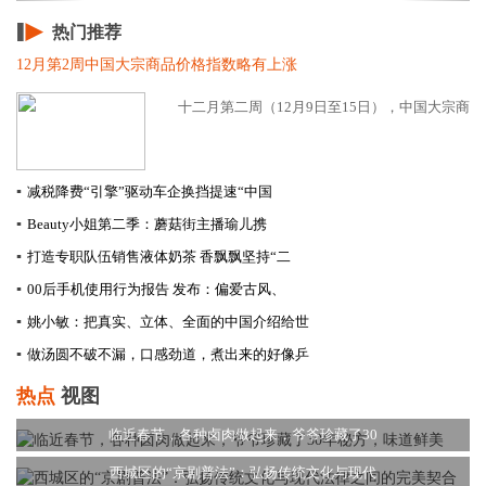
热门推荐
12月第2周中国大宗商品价格指数略有上涨
十二月第二周（12月9日至15日），中国大宗商品价格
▪
减税降费“引擎”驱动车企换挡提速​“中国
▪
Beauty小姐第二季：蘑菇街主播瑜儿携
▪
打造专职队伍销售液体奶茶 香飘飘坚持“二
▪
00后手机使用行为报告 发布：偏爱古风、
▪
姚小敏：把真实、立体、全面的中国介绍给世
▪
做汤圆不破不漏，口感劲道，煮出来的好像乒
热点
视图
临近春节，各种卤肉做起来，爷爷珍藏了30
西城区的“京剧普法”：弘扬传统文化与现代