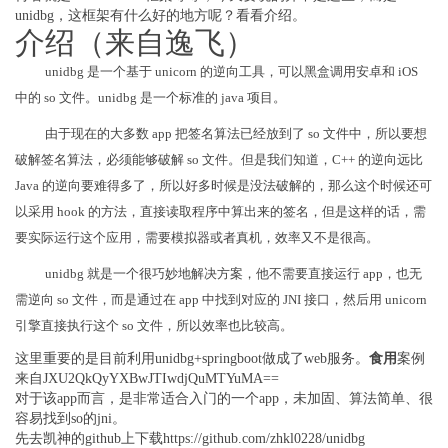
unidbg，这框架有什么好的地方呢？看看介绍。
介绍（来自逸飞）
unidbg 是一个基于 unicorn 的逆向工具，可以黑盒调用安卓和 iOS
中的 so 文件。unidbg 是一个标准的 java 项目。
由于现在的大多数 app 把签名算法已经放到了 so 文件中，所以要想
破解签名算法，必须能够破解 so 文件。但是我们知道，C++ 的逆向远比
Java 的逆向要难得多了，所以好多时候是没法破解的，那么这个时候还可
以采用 hook 的方法，直接读取程序中算出来的签名，但是这样的话，需
要实际运行这个应用，需要模拟器或者真机，效率又不是很高。
unidbg 就是一个很巧妙地解决方案，他不需要直接运行 app，也无
需逆向 so 文件，而是通过在 app 中找到对应的 JNI 接口，然后用 unicorn
引擎直接执行这个 so 文件，所以效率也比较高。
这里重要的是目前利用unidbg+springboot做成了web服务。
食用
案例
来自JXU2QkQyYXBwJTIwdjQuMTYuMA==
对于该app而言，是非常适合入门的一个app，未加固、算法简单、很
容易找到so的jni。
先去凯神的github上下载https://github.com/zhkl0228/unidbg