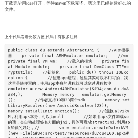
下载完毕用idea打开，等待maven下载完毕。我这里已经创建好du的
文件。
上个代码看着比较方便,代码中有很多注释
public class du extends AbstractJni {    //ARM模拟
器    private final ARMEmulator emulator;    //vm    
private final VM vm;    //载入的模块    private fin
al Module module;    private final DvmClass TTEnc
ryptUtils;    //初始化    public du() throws IOExc
eption {        //创建app进程，这里其实可以不用写的，我
这里是随便写的，使用app本身的进程就可以绕过进程检测        
emulator = new AndroidARMEmulator(&#34;com.du.du&
#34;);        Memory memory = emulator.getMemory
();        //作者支持19和23两个sdk        memory.set
LibraryResolver(new AndroidResolver(23));        
memory.setCallInitFunction();        //创建DalvikV
M，利用apk本身，可以为null        //如果用apk文件加载so
的话，会自动处理签名方面的jni，具体可看AbstractJni,利用ap
k加载的好处，//        vm = emulator.createDalvikVM
(new File(&#34;src/test/resources/du/du4160.apk&#