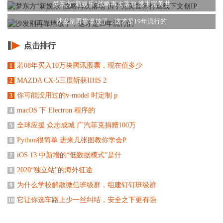
梦东方“新娱乐”战略再次落地 携手完美世
沙发别再靠墙放了，这才是19年流行的
点击排行
若08年买入10万块腾讯股票，现在值多少
1
MAZDA CX-5三度斩获IIHS 2
2
你可能没用过的v-model 时定制 p
3
macOS 下 Electron 程序的
4
全球应援 众志成城 广汽菲克捐赠100万
5
Python很简单 进来几张图教你学会P
6
iOS 13 中新增的“低数据模式”是什
7
2020“独立站”的海外征途
8
为什么学校解散微信班级群，组建钉钉班级群
9
它让你选车路上少一丝纠结，安全之下更有强
10