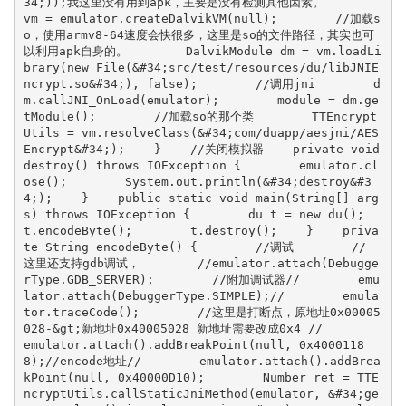
34;));我这里没有用到apk，主要是没有检测其他因素。        
vm = emulator.createDalvikVM(null);        //加载s
o，使用armv8-64速度会快很多，这里是so的文件路径，其实也可
以利用apk自身的。        DalvikModule dm = vm.loadLi
brary(new File(&#34;src/test/resources/du/libJNIE
ncrypt.so&#34;), false);        //调用jni        d
m.callJNI_OnLoad(emulator);        module = dm.ge
tModule();        //加载so的那个类        TTEncrypt
Utils = vm.resolveClass(&#34;com/duapp/aesjni/AES
Encrypt&#34;);    }    //关闭模拟器    private void 
destroy() throws IOException {        emulator.cl
ose();        System.out.println(&#34;destroy&#3
4;);    }    public static void main(String[] arg
s) throws IOException {        du t = new du();        
t.encodeByte();        t.destroy();    }    priva
te String encodeByte() {        //调试        // 
这里还支持gdb调试，        //emulator.attach(Debugge
rType.GDB_SERVER);        //附加调试器//        emu
lator.attach(DebuggerType.SIMPLE);//        emula
tor.traceCode();        //这里是打断点，原地址0x00005
028-&gt;新地址0x40005028 新地址需要改成0x4 //        
emulator.attach().addBreakPoint(null, 0x4000118
8);//encode地址//        emulator.attach().addBrea
kPoint(null, 0x40000D10);        Number ret = TTE
ncryptUtils.callStaticJniMethod(emulator, &#34;ge