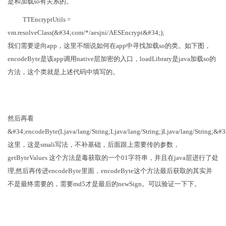
是和加载so有关系的。
TTEncryptUtils =
vm.resolveClass(&#34;com/*/aesjni/AESEncrypt&#34;);
我们需要逆向app，这里不细说如何在app中寻找加载so的类。如下图，
encodeByte是该app调用native层加密的入口，loadLibrary是java加载so的
方法，这个类就是上述代码中填写的。
然后再看
&#34;encodeByte(Ljava/lang/String;Ljava/lang/String;)Ljava/lang/String;&#3
这里，这是smali写法，不补基础，后面跟上需要传的参数，
getByteValues 这个方法是毒获取的一个01字符串，并且在java层进行了处
理,然后再传进encodeByte里面，encodeByte这个方法最后获取的其实并
不是最终需要的，需要md5才是最后的newSign。可以验证一下下。