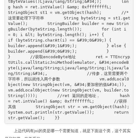
tByteValues()Ljava/lang/String;&#34;);        lon
g hash = ret.intValue() &amp; 0xffffffffL;        
StringObject st1 = vm.getObject(hash);        //*
这里要处理下字符串        String byteString = st1.get
Value();        StringBuilder builder = new Strin
gBuilder(byteString.length());        for (int i 
= 0; i &lt; byteString.length(); i++) {            
if (byteString.charAt(i) == &#39;0&#39;) {                
builder.append(&#39;1&#39;);            } else {                
builder.append(&#39;0&#39;);            }        
}        //获取encodeByte地址        ret = TTEncryp
tUtils.callStaticJniMethod(emulator, &#34;encodeB
yte(Ljava/lang/String;Ljava/lang/String;)Ljava/la
ng/String;&#34;,                //传参，这里需要两个
字符串，所以就传入两个参数                vm.addLocalO
bject(new StringObject(vm, &#34;要加密的值&#34;)),                
vm.addLocalObject(new StringObject(vm, builder.to
String())));        //ret 返回的是地址，        hash 
= ret.intValue() &amp; 0xffffffffL;        //获得
其值        StringObject str = vm.getObject(hash);        
System.out.println(str.getValue());        return 
str.getValue();    }}
上边代码有jni的类是哪一个需要知道，就是下面这个类，这个其实