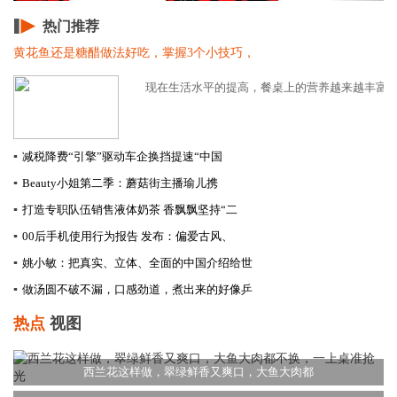
热门推荐
黄花鱼还是糖醋做法好吃，掌握3个小技巧，
现在生活水平的提高，餐桌上的营养越来越丰富了。
▪
减税降费“引擎”驱动车企换挡提速​“中国
▪
Beauty小姐第二季：蘑菇街主播瑜儿携
▪
打造专职队伍销售液体奶茶 香飘飘坚持“二
▪
00后手机使用行为报告 发布：偏爱古风、
▪
姚小敏：把真实、立体、全面的中国介绍给世
▪
做汤圆不破不漏，口感劲道，煮出来的好像乒
热点
视图
西兰花这样做，翠绿鲜香又爽口，大鱼大肉都