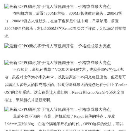
在相机方面，后置4800MP主摄，800MP长焦微距镜头，200MP黑
白，200MP复古人像镜头，在当下也算是中规中矩，日常够用，前置
3200MP自拍镜头，对比1600MP的Reno2着实强了许多，足以满足自拍需
求。
不仅如此，新机还搭载了VOOC闪充4.0技术，也就是30W的低压充
电，虽说对比华为小米的40W，以及自家的65W闪充略显逊色，但还是可
以满足大多数人的快充需求的。我觉得新机最大的亮点还在于用上了color
OS7的全新系统。这实在是让人眼红啊，Reno2和Reno Ace至今还未全面
推送，果然新机才是新宠啊。
最后不得不说的一点是，新机延续了Reno3轻薄的特点，厚度
7.96mm,重约180g，在这个满地半斤机的时代，OPPO这样的做法，可以