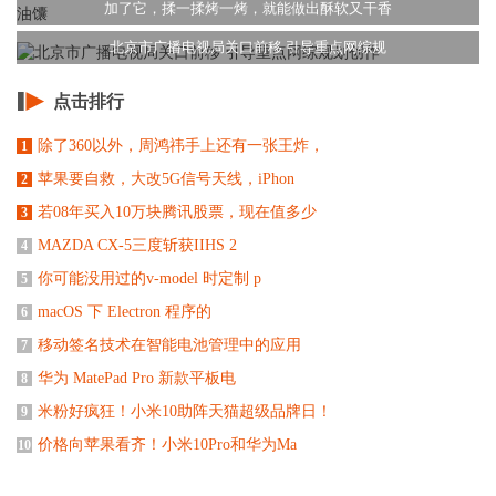
加了它，揉一揉烤一烤，就能做出酥软又干香
北京市广播电视局关口前移 引导重点网综规
点击排行
除了360以外，周鸿祎手上还有一张王炸，
1
苹果要自救，大改5G信号天线，iPhon
2
若08年买入10万块腾讯股票，现在值多少
3
MAZDA CX-5三度斩获IIHS 2
4
你可能没用过的v-model 时定制 p
5
macOS 下 Electron 程序的
6
移动签名技术在智能电池管理中的应用
7
华为 MatePad Pro 新款平板电
8
米粉好疯狂！小米10助阵天猫超级品牌日！
9
价格向苹果看齐！小米10Pro和华为Ma
10