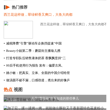
热门推荐
西兰花这样做，翠绿鲜香又爽口，大鱼大肉都
西兰花这样做，翠绿鲜香又爽口，大鱼大肉都不换，
▪
减税降费“引擎”驱动车企换挡提速​“中国
▪
Beauty小姐第二季：蘑菇街主播瑜儿携
▪
打造专职队伍销售液体奶茶 香飘飘坚持“二
▪
00后手机使用行为报告 发布：偏爱古风、
▪
姚小敏：把真实、立体、全面的中国介绍给世
▪
做汤圆不破不漏，口感劲道，煮出来的好像乒
热点
视图
关于“雪容融”你不知道的那些事儿