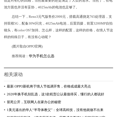
说是对初心的回顾，当然最重要的还是满足了大众的需求。当然了，在电
池方面也并没有妥协，4025mAh的电池也足够了。
总结一下，Reno3元气版售价2999元，搭载高通骁龙765处理器，支
持双模5G，配备30W闪充，4025mAh电池，后置四摄，前置3200MP自拍
镜头，有color OS7加持。怎么样，这样的配置，这样的价格，在情人节这
样的特殊日子，有没有心动呢？
(图片取自OPPO官网)
推荐阅读：
华为手机怎么选
相关滚动
▪
最新:OPPO新机将于情人节低调开售，价格或成最大亮点
▪
2020年换手机别乱选，这3款机型公认最值得买，懂行的人都说好
▪
冒死公开，互联网人在家办公的秘密
▪
1美元逼出的华人“半导体教父”：全球高科技，没有他就做不出来