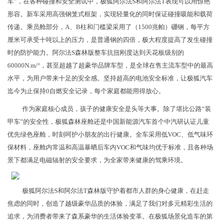
车”，在各种碰撞和安全测试中，极狐阿尔法S和阿尔法T表现可以用惊艳
形容。新车采用高强钢笼式框架，实现轻量化的同时保证碰撞吸能和载荷
传递。乘员舱部分，A、B柱和门槛梁采用了（1500兆帕）硼钢，每平方
厘米可承受十吨以上的压力，是普通钢的四倍，极大程度提高了发生碰撞
时的防护能力。阿尔法S森林版整车抗扭刚度达到天花板级别的
60000N.m/°，甚至超越了超豪华品牌车型，是全球在售主流车型中的最高
水平，为用户带来十足的安全感。坚持超高的电池安全标准，让极狐汽车
迄今为止保持0自燃安全记录，每个家庭都能用得放心。
作为家庭核心成员，孩子的健康安全是头等大事。除了堪比公路“装
甲车”的安全性，极狐森林座舱还是中国新能源汽车首个中汽研认证儿童
优先绿色座舱，时刻呵护小朋友的出行健康。全车采用低VOC、低气味环
保材料，座舱内常温和高温暴晒后车内VOC和气味均优于标准，且各种场
景下都满足电磁辐射的安全要求，为全家带来健康的驾乘环境。
极狐阿尔法S和阿尔法T森林版守护着都市人群的身心健康，在赶走
焦虑的同时，创造了越级豪华品质的体验，满足了我们对多元精彩生活的
追求，为消费者带来了森系豪华的生活体验变革。在极狐场景化造车的第