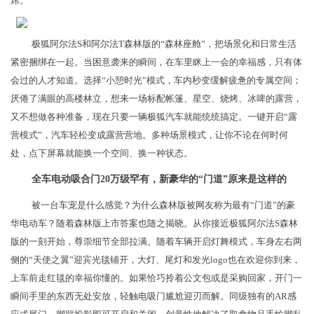
席。
极狐阿尔法S和阿尔法T森林版的“森林座舱”，把场景化和日常生活
紧密捆绑在一起。当困意袭来的瞬间，在车里眯上一会的幸福感，只有体
会过的人才知道。选择“小憩时光”模式，车内秒变缓解疲惫的专属空间；
厌倦了满眼的高楼林立，想来一场标配帐篷、星空、烧烤、冰啤的露营，
又不想做各种准备，现在只要一辆极狐汽车就能统统搞定。一键开启“露
营模式”，汽车轻松变成露营营地。多种场景模式，让你不论在何时何
处，点下屏幕就能换一个空间、换一种状态。
全车电动吸合门20万级罕有，新豪华的“门道”原来是这样的
被一台车宠是什么感觉？为什么森林版被网友称为最有“门道”的豪
华电动车？随着森林版上市答案也随之揭晓。从你接近极狐阿尔法S森林
版的一刻开始，尊崇细节全部拉满。随着车辆开启灯舞模式，车身左右两
侧的“天使之翼”迎宾光毯铺开，大灯、尾灯和发光logo也在欢迎你到来，
上车前走红毯的幸福你懂的。如果恰巧拎着公文包或是采购回家，开门一
瞬间手里的东西无处安放，轻触电吸门尴尬迎刃而解。同级独有的AR感