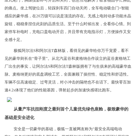
应式尾门，脚踩投影即可开启和关闭，创意性地解决了取拿物品手忙脚乱
的痛点。坐上驾驶位后，轻踩刹车四门自动关闭，全车电动吸合门+智能
感应的豪华感，在20万级可以说是顶流的存在。无感上电转动多功能水晶
旋钮，稳稳拿捏住此刻的品质生活。至于什么时候出发，全看你心情。到
家停车补电时，充电口盖电动开启，并且带有充电指示灯，方便操作又安
全感十足。
极狐阿尔法S和阿尔法T森林版，看得见的豪华给你万千宠爱，看不
见的豪华则长在“骨子里”。从北汽蓝谷和麦格纳合作设立的蓝谷麦格纳工
厂出生的事实，让阿尔法S和阿尔法T森林版拥有了与生俱来的高端豪华血
脉。麦格纳更好的底盘调校工艺，全面兼顾了操控性、稳定性和舒适性。
车辆不仅高速稳定、过弯灵活，对小冲击的隔绝也不在话下。最快零百加
速4.2s体现了他们的性能基因，弹射起步的加速快感堪比跑车。
从量产车抗扭刚度之最到首个儿童优先绿色座舱，极致豪华的
基础是安全进化
安全是一切豪华的基础，极狐一直被网友称为“最安全高端电动