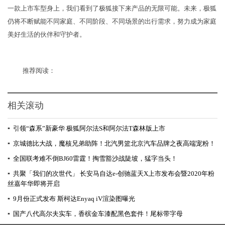
一款上市车型身上，我们看到了极狐接下来产品的无限可能。未来，极狐
仍将不断赋能不同家庭、不同阶段、不同场景的出行需求，努力成为家庭
美好生活的伙伴和守护者。
推荐阅读：
相关滚动
▪
引领“森系”新豪华 极狐阿尔法S和阿尔法T森林版上市
▪
京城德比大战，魔核兄弟助阵！北汽男篮北京汽车品牌之夜高端宠粉！
▪
全国联考难不倒BJ60雷霆！掏雪豁沙战陡坡，猛字当头！
▪
共聚「我们的次世代」 长安马自达e-创驰蓝天X上市发布会暨2020年粉
丝嘉年华即将开启
▪
9月份正式发布 斯柯达Enyaq iV渲染图曝光
▪
国产八代高尔夫实车，香槟金车漆配黑色套件！尾标带字母