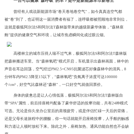
一台可以健康“森呼吸”的车？是不是新能源车市新卷王
曾经有人戏说新能源市场“卷天卷地卷空气”，如今真真连空气都
被“卷”到了，也证明这一届消费者有福了，连呼吸都被照顾地非常到位，
这就是极狐阿尔法S和阿尔法T森林版带来的越级新豪华体验，“森林座
舱”提供的健康空气和环境，让城市焦虑瞬间化成过眼云烟。
高楼林立的城市压得人喘不过气来，极狐阿尔法S和阿尔法T森林版
把森林搬进车里。当“森林氧吧”模式开启，车机显示出森林画面，林中的
声音在耳边回荡，空气经过PM2.5+CN95抗菌滤芯好像森林中的清风，8
分钟车内PM2.5降至15以下，“森林氧吧”负氧离子浓度可达100000
个/cm³，好空气比森林还“森林”，一口好空气就值回票价。
身体的疲惫总是让人心情低落，极狐阿尔法S和阿尔法T森林版自
带“SPA”属性，前后排座椅均配备了豪华舒适的按摩功能，共有24种模式
可选。无论是你久坐办公室后的肩颈疲劳，或是伴侣忙碌一天后的背痛，
还是父母长途旅程中的腰酸，你一句话就能开启座椅按摩，人手般的触感
和力道让人顿时放松下来。除此之外，座椅加热、通风功能自然也不会缺