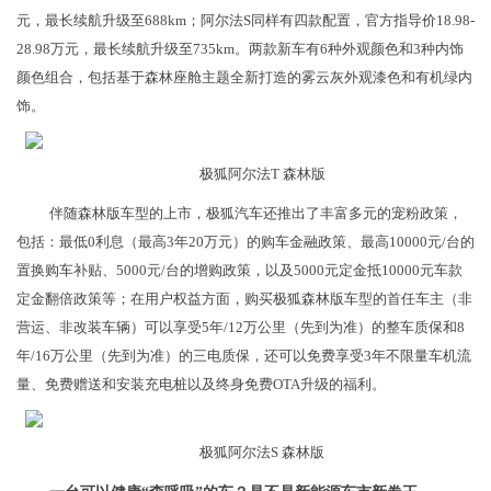
元，最长续航升级至688km；阿尔法S同样有四款配置，官方指导价18.98-
28.98万元，最长续航升级至735km。两款新车有6种外观颜色和3种内饰
颜色组合，包括基于森林座舱主题全新打造的雾云灰外观漆色和有机绿内
饰。
极狐阿尔法T 森林版
伴随森林版车型的上市，极狐汽车还推出了丰富多元的宠粉政策，
包括：最低0利息（最高3年20万元）的购车金融政策、最高10000元/台的
置换购车补贴、5000元/台的增购政策，以及5000元定金抵10000元车款
定金翻倍政策等；在用户权益方面，购买极狐森林版车型的首任车主（非
营运、非改装车辆）可以享受5年/12万公里（先到为准）的整车质保和8
年/16万公里（先到为准）的三电质保，还可以免费享受3年不限量车机流
量、免费赠送和安装充电桩以及终身免费OTA升级的福利。
极狐阿尔法S 森林版