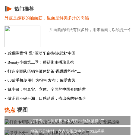
热门推荐
外皮是嫩软的油面筋，里面是鲜美多汁的肉馅
油面筋的吃法有很多种，用来塞肉可以说是一个美味
▪
减税降费“引擎”驱动车企换挡提速​“中国
▪
Beauty小姐第二季：蘑菇街主播瑜儿携
▪
打造专职队伍销售液体奶茶 香飘飘坚持“二
▪
00后手机使用行为报告 发布：偏爱古风、
▪
姚小敏：把真实、立体、全面的中国介绍给世
▪
做汤圆不破不漏，口感劲道，煮出来的好像乒
热点
视图
打造专职队伍销售液体奶茶 香飘飘坚持“二
绿茶不分性别，盘点影视剧中的七大绿茶男