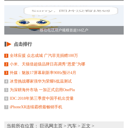
移动电话用户规模首超16亿户
点击排行
全球应援 众志成城 广汽菲克捐赠100万
1
小米、天猫借超级品牌日高调秀“恩爱”为哪
2
外媒：魅族17屏幕刷新率90Hz预计4月
3
冰雪挑战哪家强华为荣耀6低温测试
4
为深耕海外市场 一加正式启用OnePlu
5
IDC:2018年第三季度中国手机出货量
6
iPhoneXR连续霸榜最畅销手机
7
当前所在位置：
巨讯网主页
>
汽车
> 正文 >