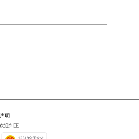
声明
息 欢迎纠正