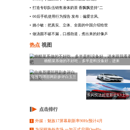
▪
打造专职队伍销售液体奶茶 香飘飘坚持“二
▪
00后手机使用行为报告 发布：偏爱古风、
▪
姚小敏：把真实、立体、全面的中国介绍给世
▪
做汤圆不破不漏，口感劲道，煮出来的好像乒
热点
视图
糖醋菜系做的不好吃，多半是料没备好，进来
你推荐哪部网剧参评白玉兰
奖？
东风悦达起亚新款K3上市
价10.98
点击排行
外媒：魅族17屏幕刷新率90Hz预计4月
1
为深耕海外市场 一加正式启用OnePlu
2