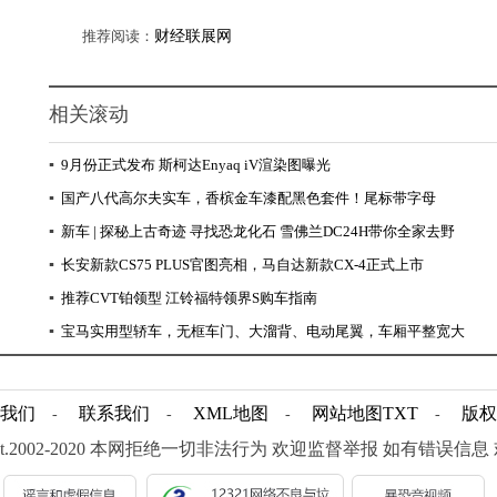
推荐阅读：
财经联展网
相关滚动
▪
9月份正式发布 斯柯达Enyaq iV渲染图曝光
▪
国产八代高尔夫实车，香槟金车漆配黑色套件！尾标带字母
▪
新车 | 探秘上古奇迹 寻找恐龙化石 雪佛兰DC24H带你全家去野
▪
长安新款CS75 PLUS官图亮相，马自达新款CX-4正式上市
▪
推荐CVT铂领型 江铃福特领界S购车指南
▪
宝马实用型轿车，无框车门、大溜背、电动尾翼，车厢平整宽大
我们
联系我们
XML地图
网站地图
TXT
版权
-
-
-
-
ight.2002-2020 本网拒绝一切非法行为 欢迎监督举报 如有错误信