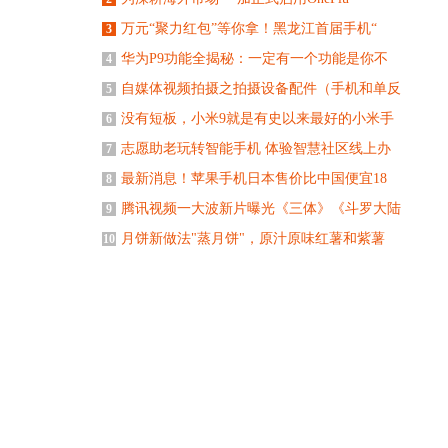
万元“聚力红包”等你拿！黑龙江首届手机“
3
华为P9功能全揭秘：一定有一个功能是你不
4
自媒体视频拍摄之拍摄设备配件（手机和单反
5
没有短板，小米9就是有史以来最好的小米手
6
志愿助老玩转智能手机 体验智慧社区线上办
7
最新消息！苹果手机日本售价比中国便宜18
8
腾讯视频一大波新片曝光《三体》《斗罗大陆
9
月饼新做法"蒸月饼"，原汁原味红薯和紫薯
10