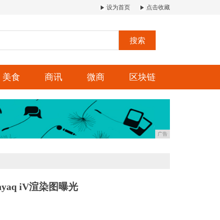
设为首页
点击收藏
搜索
美食
商讯
微商
区块链
广告
yaq iV渲染图曝光