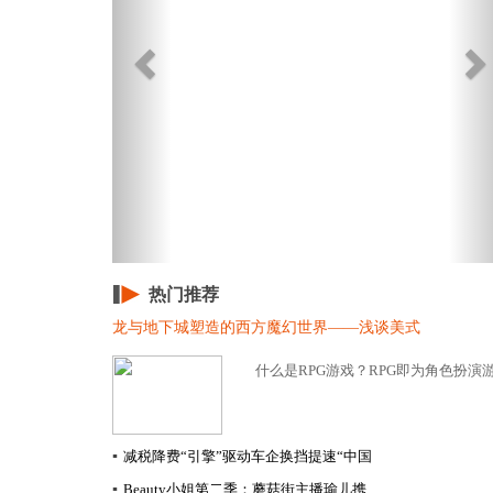
热门推荐
龙与地下城塑造的西方魔幻世界——浅谈美式
什么是RPG游戏？RPG即为角色扮演游戏（Rol
▪
减税降费“引擎”驱动车企换挡提速​“中国
▪
Beauty小姐第二季：蘑菇街主播瑜儿携