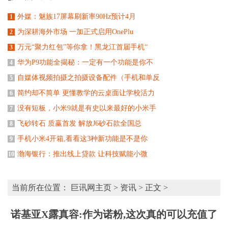
外媒：魅族17屏幕刷新率90Hz预计4月
1
为深耕海外市场 一加正式启用OnePlu
2
万元“聚力红包”等你拿！黑龙江首届手机“
3
华为P9功能全揭秘：一定有一个功能是你不
4
自媒体视频拍摄之拍摄设备配件（手机和单反
5
简约却不简单 更懂教学的云桌面让学校活力
6
没有短板，小米9就是有史以来最好的小米手
7
飞砂转石 质赢首发 解放J6砂石款全国总
8
手机小米4开箱,看看这3种新功能是不是你
9
渤海银行：推出线上贷款 让科技赋能小微
10
当前所在位置：
巨讯网主页
>
资讯
> 正文 >
诺基亚X露真容:作为诺粉,这次真的可以充值了