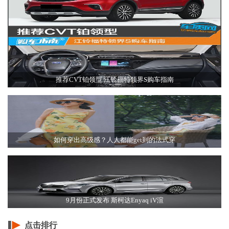
推荐CVT铂领型 江铃福特领界S购车指南
如何穿出高级感？人人都能get到的法式穿
9月份正式发布 斯柯达Enyaq iV渲
点击排行