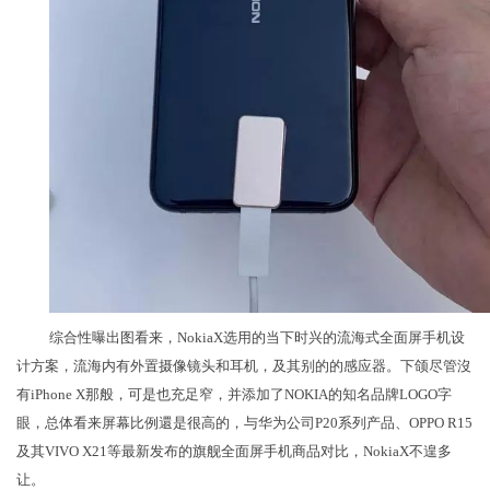
综合性曝出图看来，NokiaX选用的当下时兴的流海式全面屏手机设
计方案，流海内有外置摄像镜头和耳机，及其别的的感应器。下颌尽管沒
有iPhone X那般，可是也充足窄，并添加了NOKIA的知名品牌LOGO字
眼，总体看来屏幕比例還是很高的，与华为公司P20系列产品、OPPO R15
及其VIVO X21等最新发布的旗舰全面屏手机商品对比，NokiaX不遑多
让。