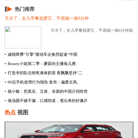
热门推荐
天冷了，女儿早餐就爱它，平底锅一烙8分钟
天冷了，女儿早餐就爱它，平底锅一烙8分钟就上桌
▪
减税降费“引擎”驱动车企换挡提速​“中国
▪
Beauty小姐第二季：蘑菇街主播瑜儿携
▪
打造专职队伍销售液体奶茶 香飘飘坚持“二
▪
00后手机使用行为报告 发布：偏爱古风、
▪
姚小敏：把真实、立体、全面的中国介绍给世
▪
做汤圆不破不漏，口感劲道，煮出来的好像乒
热点
视图