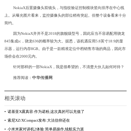
NokiaX后置摄像头双镜头，与指纹验证控制模块竖向排序在中心线
上。从曝光图片看来，监控摄像头的部位稍有突起。但整个设备看来十分
简约。
因为NokiaX并并不是2018的旗舰级型号，因此应当不容易配用骁龙
845集成ic，骁龙636的概率较为大。据悉，该机遇应用5.8英寸18:9的显
示器，运行内存8GB。由于是一款精准定位中档销售市场的商品，因此市
场价会在2000元内。
针对那样的一部NokiaX，我是很希望的，不清楚大伙儿如何对待？
推荐阅读：
中华传播网
相关滚动
▪
诺基亚X露真容:作为诺粉,这次真的可以充值了
▪
索尼XZ/XCompact发布:大法信仰还在
▪
小米米家对讲机2体验:简单易操作,续航实力派