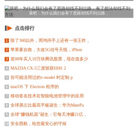
菜吧：为什么我们会有了思路却找不到岀路，
点击排行
除了360以外，周鸿祎手上还有一张王炸，
1
苹果要自救，大改5G信号天线，iPhon
2
若08年买入10万块腾讯股票，现在值多少
3
MAZDA CX-5三度斩获IIHS 2
4
你可能没用过的v-model 时定制 p
5
macOS 下 Electron 程序的
6
移动签名技术在智能电池管理中的应用
7
全球屏占比最高平板诞生：华为MatePa
8
全球“赚钱机器”诞生：它每天净赚21亿，
9
安全西航，给您最安心的守候
10