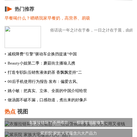
热门推荐
早餐喝什么？晒晒我家早餐奶，高营养、易吸
俗话说一年之计在于春，一日之计在于晨，由此可见
▪
减税降费“引擎”驱动车企换挡提速​“中国
▪
Beauty小姐第二季：蘑菇街主播瑜儿携
▪
打造专职队伍销售液体奶茶 香飘飘坚持“二
▪
00后手机使用行为报告 发布：偏爱古风、
▪
姚小敏：把真实、立体、全面的中国介绍给世
▪
做汤圆不破不漏，口感劲道，煮出来的好像乒
热点
视图
衣服拉链坏了不用着急，一根吸管就能修复，
紫辰院 家族大宅蕴含六大产品力