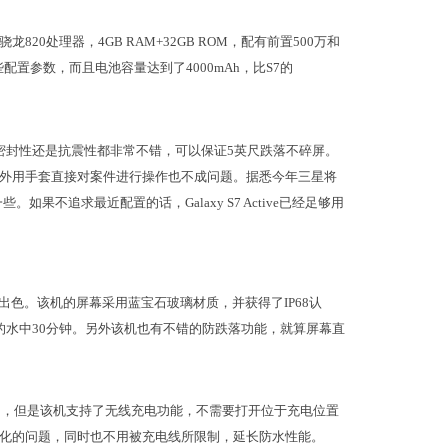
高通骁龙820处理器，4GB RAM+32GB ROM，配有前置500万和
了这些配置参数，而且电池容量达到了4000mAh，比S7的
，无论是密封性还是抗震性都非常不错，可以保证5英尺跌落不碎屏。
外用手套直接对案件进行操作也不成问题。据悉今年三星将
些。如果不追求最近配置的话，Galaxy S7 Active已经足够用
方面较为出色。该机的屏幕采用蓝宝石玻璃材质，并获得了IP68认
的水中30分钟。另外该机也有不错的防跌落功能，就算屏幕直
tive那么出色了，但是该机支持了无线充电功能，不需要打开位于充电位置
化的问题，同时也不用被充电线所限制，延长防水性能。