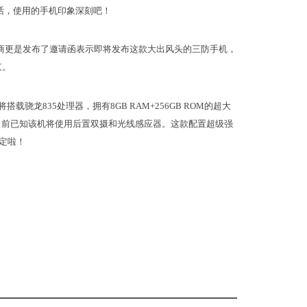
话，使用的手机印象深刻吧！
商更是发布了邀请函表示即将发布这款大出风头的三防手机，
京。
搭载骁龙835处理器，拥有8GB RAM+256GB ROM的超大
电池。目前已知该机将使用后置双摄和光线感应器。这款配置超级强
定啦！