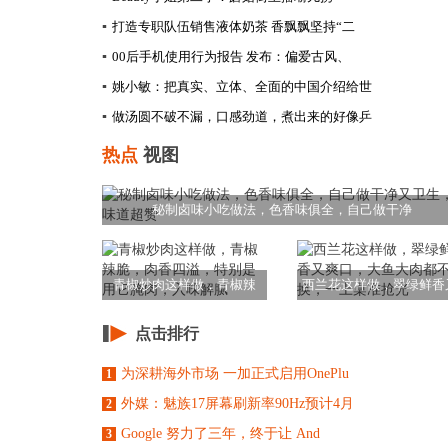
▪
打造专职队伍销售液体奶茶 香飘飘坚持“二
▪
00后手机使用行为报告 发布：偏爱古风、
▪
姚小敏：把真实、立体、全面的中国介绍给世
▪
做汤圆不破不漏，口感劲道，煮出来的好像乒
热点
视图
秘制卤味小吃做法，色香味俱全，自己做干净
青椒炒肉这样做，青椒辣
西兰花这样做，翠绿鲜香
脆，肉香四溢，特别
爽口，大鱼大肉都
点击排行
为深耕海外市场 一加正式启用OnePlu
1
外媒：魅族17屏幕刷新率90Hz预计4月
2
Google 努力了三年，终于让 And
3