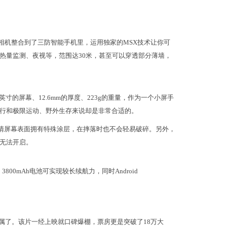
感应相机整合到了三防智能手机里，运用独家的MSX技术让你可
热量监测、夜视等，范围达30米，甚至可以穿透部分薄墙，
7英寸的屏幕、12.6mm的厚度、223g的重量，作为一个小屏手
行和极限运动、野外生存来说却是非常合适的。
寸的高清屏幕表面拥有特殊涂层，在摔落时也不会轻易破碎。另外，
无法开启。
800mAh电池可实现较长续航力，同时Android
属了。该片一经上映就口碑爆棚，票房更是突破了18万大