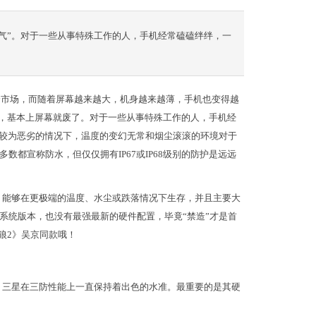
气”。对于一些从事特殊工作的人，手机经常磕磕绊绊，一
部分市场，而随着屏幕越来越大，机身越来越薄，手机也变得越
上，基本上屏幕就废了。对于一些从事特殊工作的人，手机经
境较为恶劣的情况下，温度的变幻无常和烟尘滚滚的环境对于
都宣称防水，但仅仅拥有IP67或IP68级别的防护是远远
，能够在更极端的温度、水尘或跌落情况下生存，并且主要大
系统版本，也没有最强最新的硬件配置，毕竟“禁造”才是首
战狼2》吴京同款哦！
，三星在三防性能上一直保持着出色的水准。最重要的是其硬