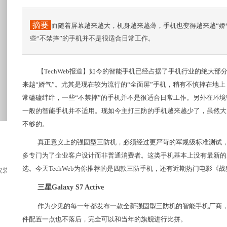
摘要
而随着屏幕越来越大，机身越来越薄，手机也变得越来越“娇
些“不禁摔”的手机并不是很适合日常工作。
【TechWeb报道】如今的智能手机已经占据了手机行业的绝大
来越“娇气”。尤其是现在较为流行的“全面屏”手机，稍有不慎摔在地
常磕磕绊绊，一些“不禁摔”的手机并不是很适合日常工作。另外在环
一般的智能手机并不适用。现如今主打三防的手机越来越少了，虽然大多数
不够的。
真正意义上的强固型三防机，必须经过更严苛的军规级标准测试
多专门为了企业客户设计而非普通消费者。这类手机基本上没有最新的
选。今天TechWeb为你推荐的是四款三防手机，还有近期热门电影《
装，道出6大原因庆幸早知道榻榻米如今也是越...
三星Galaxy S7 Active
作为少见的每一年都发布一款全新强固型三防机的智能手机厂商
件配置一点也不落后，完全可以和当年的旗舰进行比拼。