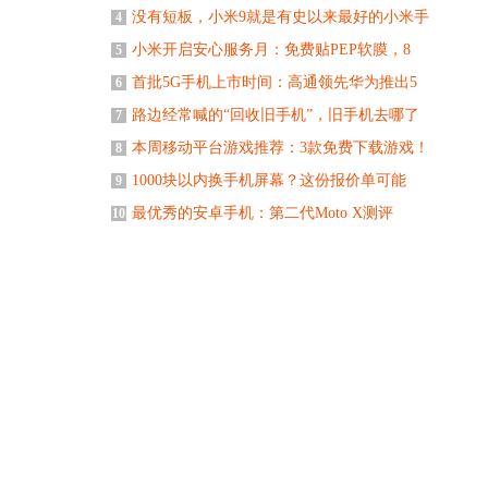
没有短板，小米9就是有史以来最好的小米手
4
小米开启安心服务月：免费贴PEP软膜，8
5
首批5G手机上市时间：高通领先华为推出5
6
路边经常喊的“回收旧手机”，旧手机去哪了
7
本周移动平台游戏推荐：3款免费下载游戏！
8
1000块以内换手机屏幕？这份报价单可能
9
最优秀的安卓手机：第二代Moto X测评
10