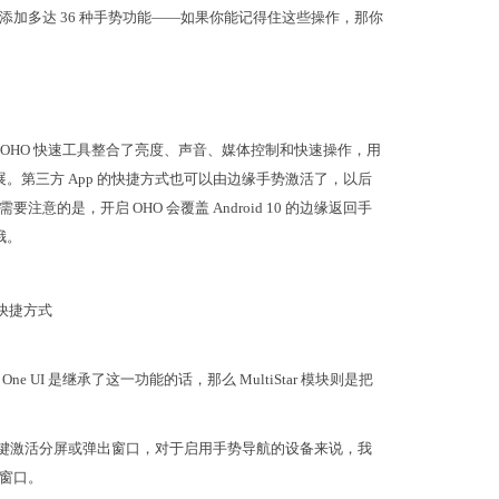
加多达 36 种手势功能——如果你能记得住这些操作，那你
 OHO 快速工具整合了亮度、声音、媒体控制和快速操作，用
展。第三方 App 的快捷方式也可以由边缘手势激活了，以后
是，开启 OHO 会覆盖 Android 10 的边缘返回手
哦。
用快捷方式
e UI 是继承了这一功能的话，那么 MultiStar 模块则是把
任务）键激活分屏或弹出窗口，对于启用手势导航的设备来说，我
窗口。