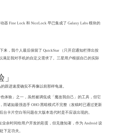
Fine Lock 和 NiceLock 早已集成了 Galaxy Labs 模块的
下来，我个人最后保留了 QuickStar （只开启通知栏弹出按
已经完全可以满足我对手机的自定义需求了。三星用户根据自己的实际
验」
区对于新产品的跟进速度确实不再像以前那样龟速。
的「特色体验」之一，虽然被调侃成「魔改我自己」的工具，但它
称不上完美，而诸如最强选手 OHO 黑暗模式不完整（发稿时已通过更新
失效、后台卡片空白等问题在大版本迭代时是不应该出现的。
工程师在业余时间给用户开发的彩蛋，但见微知著，作为 Android 设
处下足功夫。