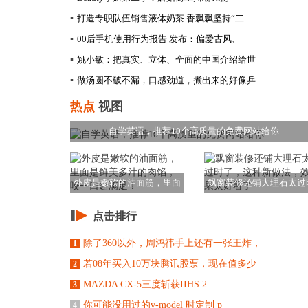
▪
打造专职队伍销售液体奶茶 香飘飘坚持“二
▪
00后手机使用行为报告 发布：偏爱古风、
▪
姚小敏：把真实、立体、全面的中国介绍给世
▪
做汤圆不破不漏，口感劲道，煮出来的好像乒
热点
视图
自学英语，推荐10个高质量的免费网站给你
外皮是嫩软的油面筋，里面
飘窗装修还铺大理石太过
是鲜美多汁的肉馅
了，这种新做法，
点击排行
除了360以外，周鸿祎手上还有一张王炸，
1
若08年买入10万块腾讯股票，现在值多少
2
MAZDA CX-5三度斩获IIHS 2
3
你可能没用过的v-model 时定制 p
4