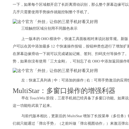
一下，如果每个区域都开启了长距离滑动识别，那么整个屏幕边缘可以添
几乎只需要使用手势操作就能控制整个手机了。
三组触控区域分别用不同颜色表示
上一版本的 OHO 模块中，快速工具面板相对来说比较常规。新版
户可以在其中添加最多 12 个快速操作按钮，按钮种类也进行了增加扩
在屏幕边缘滑动一下就可以完成诸如记账、签到、扫码支付等操作了。需要注意的
势，如果你没有使用「三大金刚」，可别忘了在 OHO 中添加返回操作
左：快速工具列表 | 中：可添加的操作 | 右：可用手势激活的应
MultiStar：多窗口操作的增强利器
早在 TouchWiz 阶段，三星手机就已经具备了多窗口功能。如果说 On
这一功能给武装了起来。
与前代版本相比，更新后的 MultiStar 增加了长按菜单（多
们就只能通过「弹出手势」（之前叫做「弹出视图动作」）来激活弹出