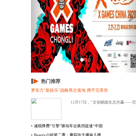
热门推荐
梦东方“新娱乐”战略再次落地 携手完美世
12月17日，“文创赋能生态共赢——完
▪
减税降费“引擎”驱动车企换挡提速​“中国
▪
Beauty小姐第二季：蘑菇街主播瑜儿携