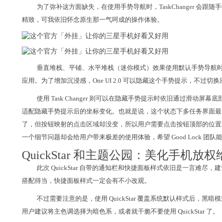
为了弥补这方面缺失，在使用手势导航时，TaskChanger 会跟随手指
精致，可我依旧怀念原生那一气呵成的操作体验。
垂直堆栈、平铺、水平堆栈（迷你模式）效果使用默认手势导航
应用。为了增加沉浸感，One UI 2.0 可以隐藏这个手势提示，不过
使用 Task Changer 则可以在隐藏手势提示时依旧通过滑动屏幕底
适配隐藏手势提示后的坐标变化。也就是说，这个状态下多任务界面最
了，但按钮映射的点击区域却没变，所以用户需要点击按钮顶部的位置
一个细节问题却会给用户带来极差的使用体验，希望 Good Lock 团
QuickStar 和主题公园：美化手机放
此次 QuickStar 自带的通知栏和快捷面板样式依旧是一言难
搭配得当，快捷面板样式一定会有不小改观。
不过需要注意的是，使用 QuickStar 覆盖系统默认样式后，
用户建议将主色调选择为暗色系，或者就干脆不要使用 QuickStar 了。