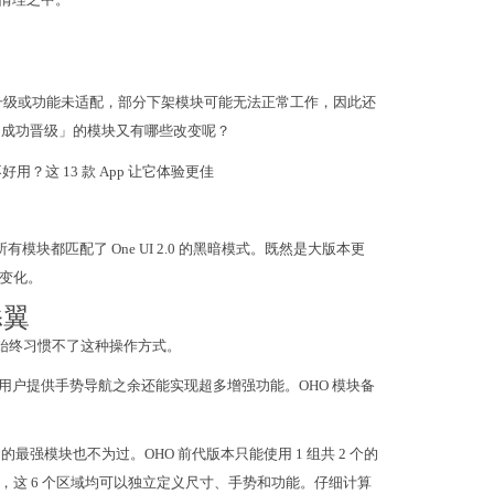
升级或功能未适配，部分下架模块可能无法正常工作，因此还
那么「成功晋级」的模块又有哪些改变呢？
 不好用？这 13 款 App 让它体验更佳
所有模块都匹配了 One UI 2.0 的黑暗模式。既然是大版本更
变化。
添翼
用户始终习惯不了这种操作方式。
幕边缘，为用户提供手势导航之余还能实现超多增强功能。OHO 模块备
 中的最强模块也不为过。OHO 前代版本只能使用 1 组共 2 个的
域，这 6 个区域均可以独立定义尺寸、手势和功能。仔细计算