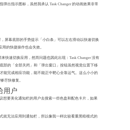
弹出指示图标，虽然我承认 Task Changer 的动画效果非常
时，屏幕底部的手势提示「小白条」可以左右滑动以快速切换
切换应用的快捷操作也会失效。
部来快速切换应用，然而问题也因此出现：Task Changer 没有
底部的「全部关闭」和「弹出窗口」按钮虽然视觉位置下移
才能完成相应功能，能不能正中靶心全靠运气。这么小小的
队能够尽快修复。
权给用户
尽，建议想要美化通知栏的用户去搜索一些色盘和配色卡片，如果
黑暗模式就无法应用到通知栏，所以像我一样比较看重黑暗模式的