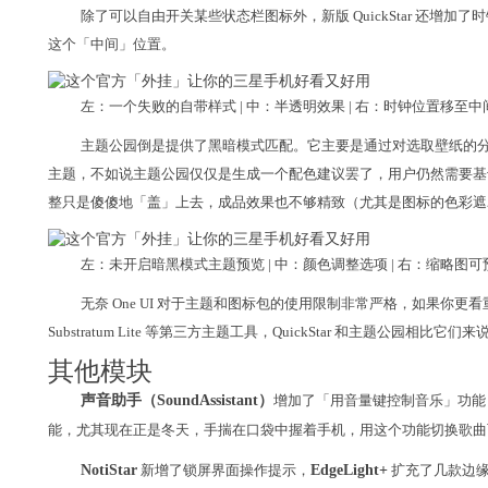
除了可以自由开关某些状态栏图标外，新版 QuickStar 还增加了
这个「中间」位置。
左：一个失败的自带样式 | 中：半透明效果 | 右：时钟位置移至中
主题公园倒是提供了黑暗模式匹配。它主要是通过对选取壁纸的
主题，不如说主题公园仅仅是生成一个配色建议罢了，用户仍然需要基
整只是傻傻地「盖」上去，成品效果也不够精致（尤其是图标的色彩遮
左：未开启暗黑模式主题预览 | 中：颜色调整选项 | 右：缩略图
无奈 One UI 对于主题和图标包的使用限制非常严格，如果你更看重美化效果
Substratum Lite 等第三方主题工具，QuickStar 和主题公园相比
其他模块
声音助手（SoundAssistant）
增加了「用音量键控制音乐」功能，这让我想
能，尤其现在正是冬天，手揣在口袋中握着手机，用这个功能切换歌曲
NotiStar
新增了锁屏界面操作提示，
EdgeLight+
扩充了几款边缘