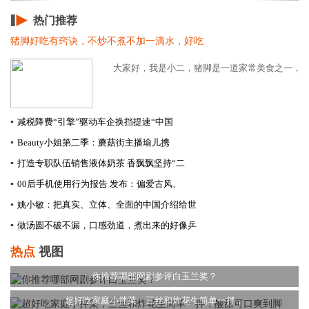
热门推荐
猪脚好吃有窍诀，不炒不煮不加一滴水，好吃
大家好，我是小二，猪脚是一道家常美食之一，基本
▪
减税降费“引擎”驱动车企换挡提速​“中国
▪
Beauty小姐第二季：蘑菇街主播瑜儿携
▪
打造专职队伍销售液体奶茶 香飘飘坚持“二
▪
00后手机使用行为报告 发布：偏爱古风、
▪
姚小敏：把真实、立体、全面的中国介绍给世
▪
做汤圆不破不漏，口感劲道，煮出来的好像乒
热点
视图
你推荐哪部网剧参评白玉兰奖？
超好吃家庭小拌菜，三丝和炸花生简单一拌，