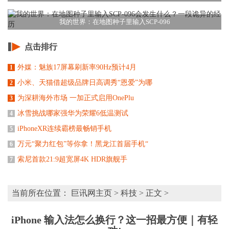
我的世界：在地图种子里输入SCP-096
点击排行
外媒：魅族17屏幕刷新率90Hz预计4月
1
小米、天猫借超级品牌日高调秀“恩爱”为哪
2
为深耕海外市场 一加正式启用OnePlu
3
冰雪挑战哪家强华为荣耀6低温测试
4
iPhoneXR连续霸榜最畅销手机
5
万元“聚力红包”等你拿！黑龙江首届手机“
6
索尼首款21:9超宽屏4K HDR旗舰手
7
当前所在位置：
巨讯网主页
>
科技
> 正文 >
iPhone 输入法怎么换行？这一招最方便｜有轻