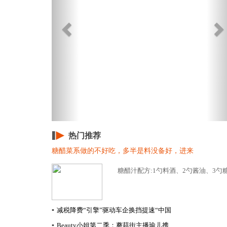
热门推荐
糖醋菜系做的不好吃，多半是料没备好，进来
糖醋汁配方:1勺料酒、2勺酱油、3勺糖
▪
减税降费“引擎”驱动车企换挡提速​“中国
▪
Beauty小姐第二季：蘑菇街主播瑜儿携