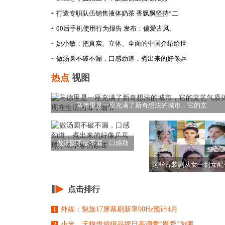
▪
打造专职队伍销售液体奶茶 香飘飘坚持“二
▪
00后手机使用行为报告 发布：偏爱古风、
▪
姚小敏：把真实、立体、全面的中国介绍给世
▪
做汤圆不破不漏，口感劲道，煮出来的好像乒
热点
视图
马德里是一座充满了新奇想法的城市，它的文
做汤圆不破不漏，口感劲
道，煮出来的好像乒
这些古装剧从女一到女配
个戴发冠，香蜜扶
点击排行
外媒：魅族17屏幕刷新率90Hz预计4月
1
小米、天猫借超级品牌日高调秀“恩爱”为哪
2