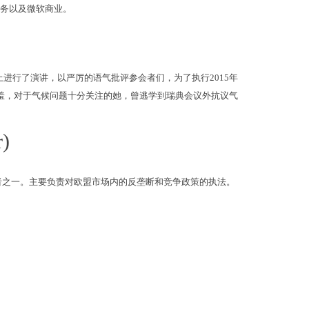
服务以及微软商业。
上进行了演讲，以严厉的语气批评参会者们，为了执行2015年
蒙羞，对于气候问题十分关注的她，曾逃学到瑞典会议外抗议气
)
者之一。主要负责对欧盟市场内的反垄断和竞争政策的执法。