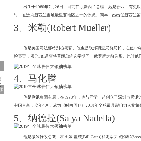
出生于1980年7月26日，目前任职新西兰总理，她是新西兰有史
时，被选为新西兰当地最重要地区之一的议员。同年，她出任新西兰第
3、米勒(Robert Mueller)
他是美国司法部特别检察官。他也是联邦调查局前局长，在位12年，
检察官，领导FBI调查特普朗总统选举期间与俄罗斯之前关系。此时他已
4、马化腾
哪
他是腾讯集团主席，在1998年，他与同学一起创立了深圳市腾讯计
中国首富，次年4月，成为《时尚周刊》2018年全球最具影响力人物荣
5、纳德拉(Satya Nadella)
他是微软行政总裁，在比尔·盖茨(Bill Gates)和史蒂夫·鲍尔默(Ste