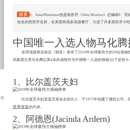
摘要
8、AnnaNimiriano他是南苏丹《Juba Monitor》总编辑9、
知名的西班牙名厨，在美国有很多高级餐厅，引进了许多西班牙小
中国唯一入选人物马化腾
全球顶级商业杂志《财富》发布了2019年全球最伟大的50位领
讯集团主席马化腾以第4名的成绩作为中国唯一入选的领袖!以下是前十
1、比尔盖茨夫妇
，来自世界各地的《街头霸王5》格斗...
比尔盖茨夫妇是盖茨基金会创办人，于1975年创建了微软公司
世界首富
的代表。
2、阿德恩(Jacinda Ardern)