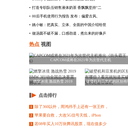
▪
打造专职队伍销售液体奶茶 香飘飘坚持“二
▪
00后手机使用行为报告 发布：偏爱古风、
▪
姚小敏：把真实、立体、全面的中国介绍给世
▪
做汤圆不破不漏，口感劲道，煮出来的好像乒
热点
视图
CAPCOM或将在2021年为次世代主机
燃擎冰境 激战热雪 2019
破壁机和豆浆机的区别有
BMW 3
些？看完就知道买
点击排行
除了360以外，周鸿祎手上还有一张王炸，
1
苹果要自救，大改5G信号天线，iPhon
2
若08年买入10万块腾讯股票，现在值多少
3