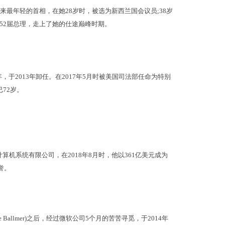
以来最年轻的首相，在她28岁时，被选为新西兰国会议员;38岁
52届总理，走上了她的仕途巅峰时期。
于2013年卸任。在2017年5月时被美国司法部任命为特别
72岁。
算机系统有限公司，在2018年8月时，他以361亿美元成为
誉。
ve Ballmer)之后，经过微软公司5个月的苦苦寻觅，于2014年