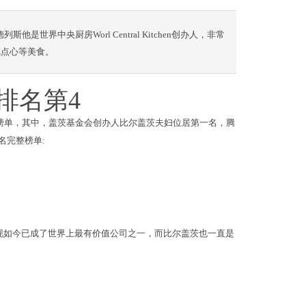
安德列斯他是世界中央厨房Worl Central Kitchen创办人，非常
吃点心等美食。
排名第4
袖榜单，其中，盖茨基金会创办人比尔盖茨夫妇位居第一名，腾
名完整榜单:
，现如今已成了世界上最有价值公司之一，而比尔盖茨也一直是