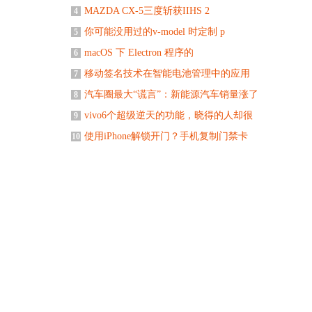
MAZDA CX-5三度斩获IIHS 2
4
你可能没用过的v-model 时定制 p
5
macOS 下 Electron 程序的
6
移动签名技术在智能电池管理中的应用
7
汽车圈最大“谎言”：新能源汽车销量涨了
8
vivo6个超级逆天的功能，晓得的人却很
9
使用iPhone解锁开门？手机复制门禁卡
10