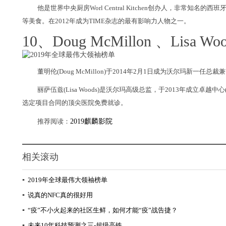
他是世界中央厨房Worl Central Kitchen创办人，非常
等美食。在2012年成为TIME杂志的最有影响力人物之一。
10、Doug McMillon 、Lisa Woo
董明伦(Doug McMillon)于2014年2月1日成为沃尔玛新
丽萨伍兹(Lisa Woods)是沃尔玛高级总监，于2013年成立卓越中心(Ce
选定项目合同的顶尖医院免费就诊。
推荐阅读：
2019麒麟影院
相关滚动
▪
2019年全球最伟大领袖榜单
▪
说真的NFC真的很好用
▪
“疫”不小火起来的社区生鲜，如何才能“疫”战告捷？
▪
未来10年科技预测之三-超级高铁