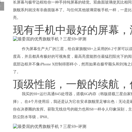
长屏幕与极窄边框给你一种手持纯屏幕的错觉。双曲面玻璃使其比相同
·
旗舰系列就没有非曲面版本了。与任何其他玻璃背板手机一样，一是比
亮。
现有手机中最好的屏幕，
作为屏幕生产大厂的三星，给自家旗舰S9+上采用的6.2寸屏可以
度高，并且都具有极好的可视角度，最高亮度能胜任最猛烈阳光下的阅
底部边框并不像iPhone X控制得那样小，然而如果在极窄额头和刘
了。
顶级性能，一般的续航，保
我买的S9+运行高通845处理器，搭载6G内存（韩版搭载三星自家
择）。在4个月使用后，我还是认为它在安卓旗舰里足够出色：无论是
你在决赛圈的发挥。获取无线信号的能力也和S8一样令人印象深刻，主观感
防尘防水等级，IP68。