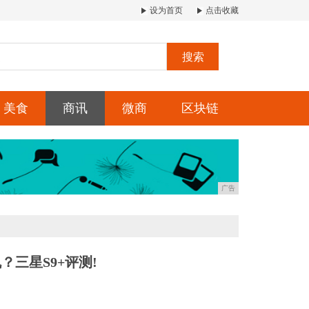
设为首页
点击收藏
搜索
美食
商讯
微商
区块链
广告
三星S9+评测!