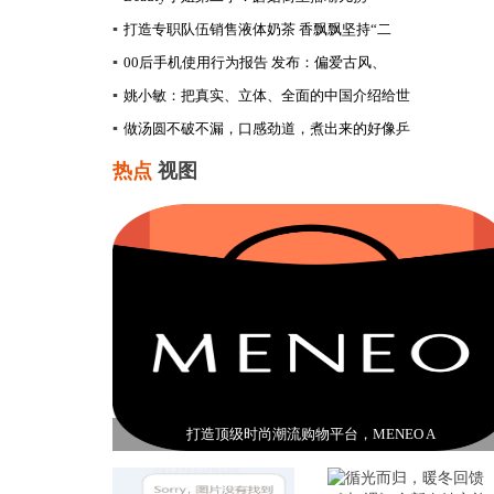
▪
打造专职队伍销售液体奶茶 香飘飘坚持“二
▪
00后手机使用行为报告 发布：偏爱古风、
▪
姚小敏：把真实、立体、全面的中国介绍给世
▪
做汤圆不破不漏，口感劲道，煮出来的好像乒
热点
视图
打造顶级时尚潮流购物平台，MENEO A