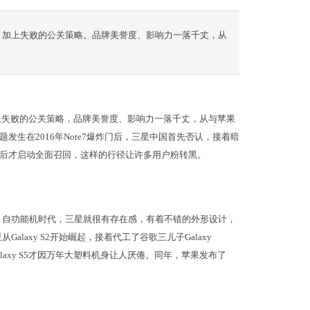
，加上失败的公关策略。品牌美誉度、影响力一落千丈，从
上失败的公关策略，品牌美誉度、影响力一落千丈，从与苹果
生在2016年Note7爆炸门后，三星中国首先否认，接着暗
后才启动全面召回，这样的行径让许多用户粉转黑。
。自功能机时代，三星就很有存在感，有着不错的外形设计，
alaxy S2开始崛起，接着代工了谷歌三儿子Galaxy
Galaxy S5才因万年大塑料机身让人厌倦。同年，苹果发布了