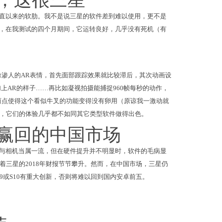
一直以来的软肋。我不是说三星的软件差到难以使用，更不是
子，在我测试的四个月期间，它运转良好，几乎没有死机（有
渗人的AR表情，首先面部跟踪效果就比较滞后，其次动画设
上AR的样子……再比如凝视拍摄能捕捉960帧每秒的动作，
这两点使得这个看似牛叉的功能变得没有卵用（原谅我一激动就
，它们的体验几乎都不如同其它类型软件做得出色。
赢回的中国市场
幕与相机当属一流，但在硬件提升并不明显时，软件的毛病显
三星的2018年财报节节攀升。然而，在中国市场，三星仍
9或S10有重大创新，否则将难以回到国内安卓前五。