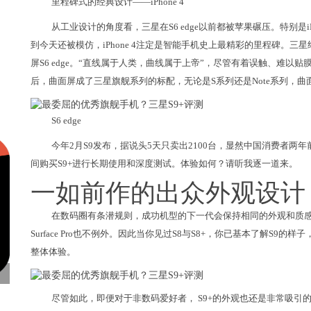
里程碑式的经典设计——iPhone 4
从工业设计的角度看，三星在S6 edge以前都被苹果碾压。特别是
到今天还被模仿，iPhone 4注定是智能手机史上最精彩的里程碑。三星
屏S6 edge。“直线属于人类，曲线属于上帝”，尽管有着误触、难
后，曲面屏成了三星旗舰系列的标配，无论是S系列还是Note系列，
S6 edge
今年2月S9发布，据说头5天只卖出2100台，显然中国消费者
间购买S9+进行长期使用和深度测试。体验如何？请听我逐一道来。
一如前作的出众外观设计
在数码圈有条潜规则，成功机型的下一代会保持相同的外观和质感，仅
Surface Pro也不例外。因此当你见过S8与S8+，你已基本了解S
整体体验。
尽管如此，即便对于非数码爱好者， S9+的外观也还是非常吸引的—