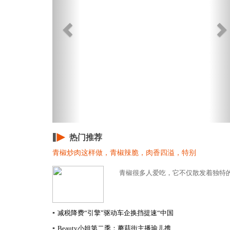
热门推荐
青椒炒肉这样做，青椒辣脆，肉香四溢，特别
青椒很多人爱吃，它不仅散发着独特的
▪
减税降费“引擎”驱动车企换挡提速​“中国
▪
Beauty小姐第二季：蘑菇街主播瑜儿携