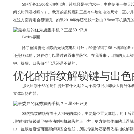
S9+配备3,500毫安时电池，续航只是平均水平，中度使用一
间长时间游戏呢？）。我真的很想看到三星今年增加电池尺寸，至少具备华
在这方面肯定会很谨慎。如果2018年你还想找一款由 3.5mm耳机插
Bixby界面
除了配备善乏可陈的无线充电功能外，S9也保留了S8上增加的Bix
还是很鸡肋，好在你可以通过设置来屏蔽它。在我看来，目前的人工智
钟、提醒、口头做个记录还是不错的。
优化的指纹解锁键与出色
那么区别于S8的硬件提升有什么呢？两个看似很小却极大提升体
立体双扬声器。
S8的指纹解锁有着令人沮丧的体验，主要是位置太尴尬，处于后
现在指纹解锁键已被移动到相机镜头的正下方，更方便操作而防止误触。
ID，虹膜速度慢而面部解锁安全性低，所以你最终还是得依靠指纹解锁