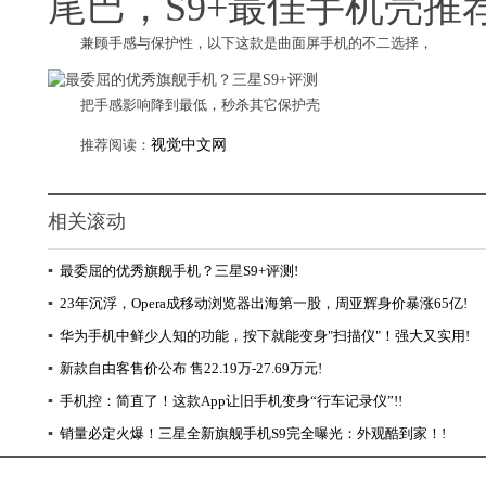
尾巴，S9+最佳手机壳推
兼顾手感与保护性，以下这款是曲面屏手机的不二选择，
把手感影响降到最低，秒杀其它保护壳
推荐阅读：
视觉中文网
相关滚动
▪
最委屈的优秀旗舰手机？三星S9+评测!
▪
23年沉浮，Opera成移动浏览器出海第一股，周亚辉身价暴涨65亿!
▪
华为手机中鲜少人知的功能，按下就能变身"扫描仪"！强大又实用!
▪
新款自由客售价公布 售22.19万-27.69万元!
▪
手机控：简直了！这款App让旧手机变身“行车记录仪”!!
▪
销量必定火爆！三星全新旗舰手机S9完全曝光：外观酷到家！!