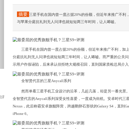
摘要
三星手机在国内曾一度占据20%的份额，但近年来推广不利
与苹果分庭抗礼到无人问津也就短短两三年时间，让人唏嘘。
三星手机在国内曾一度占据20%的份额，但近年来推广不利，加
分庭抗礼到无人问津也就短短两三年时间，让人唏嘘。而严重的公关问题发
示用户作假诬陷，后来承认但拒绝大规模召回，直到国家质检总局介入
全智贤代言的三星Anycall系列
然而单看三星手机工业设计的沿革，几起几落，却是另一番光景
清香而且还含有丰富的维生素A，可以有效保护...
全智贤代言的Anycall系列深受女性喜爱，一度成为街机。安卓时代三星从G
Nexus，此后称霸安卓旗舰阵营，跨越鹅卵石形状的Galaxy S4，直到
iPhone 6。