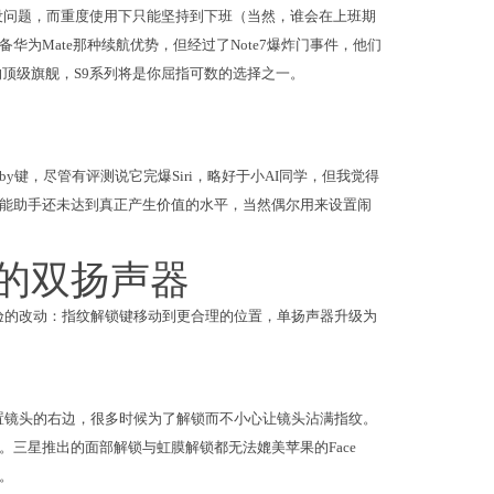
整天没问题，而重度使用下只能坚持到下班（当然，谁会在上班期
为Mate那种续航优势，但经过了Note7爆炸门事件，他们
孔的顶级旗舰，S9系列将是你屈指可数的选择之一。
by键，尽管有评测说它完爆Siri，略好于小AI同学，但我觉得
能助手还未达到真正产生价值的水平，当然偶尔用来设置闹
的双扬声器
验的改动：指纹解锁键移动到更合理的位置，单扬声器升级为
置镜头的右边，很多时候为了解锁而不小心让镜头沾满指纹。
三星推出的面部解锁与虹膜解锁都无法媲美苹果的Face
。