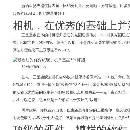
新的双扬声器值得表扬，比S8更响亮，更清晰，更有乐趣。许多
顶级的Pixel 2，但已经足够好了。
相机，在优秀的基础上并
三星重点宣传的相机提升是它的光圈切换能力，S9+相机光圈现在可以在f
式。除此之外，S9+的第二镜头可以用于变焦以及肖像的景深效果，但
算法方便也比不上顶级选手Pixel 2。
S9+拍摄的照片
首先，三星旗舰的相机自S5以来就保持着高水准，S9+也非常出色，处
X与华为P20。值得一提的是“夜视仪”这个称号可能要从S9+转移给华
换或者说大光圈的效果并不如单反相机上那般明显——更丰富的细节、
几乎可以忽略，这显然是一个形式大于实质的“改进”。
照片效果一如既往的出色，但也还是有很深的三星烙印，色调偏暖，非常饱
的调色取向，取决于个人偏好，但如果你以前不是三星图像处理的粉丝
顶级的硬件，糟糕的软件