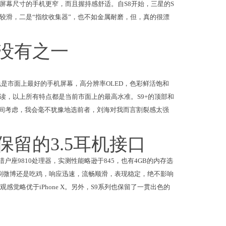
屏幕尺寸的手机更窄，而且握持感舒适。自S8开始，三星的S
较滑，二是“指纹收集器”，也不如金属耐磨，但，真的很漂
没有之一
说是市面上最好的手机屏幕，高分辨率OLED，色彩鲜活饱和
读，以上所有特点都是当前市面上的最高水准。S9+的顶部和
海之间考虑，我会毫不犹豫地选前者，刘海对我而言割裂感太强
留的3.5耳机接口
猎户座9810处理器，实测性能略逊于845，也有4GB的内存选
刷微博还是吃鸡，响应迅速，流畅顺滑，表现稳定，绝不影响
觉略优于iPhone X。另外，S9系列也保留了一贯出色的