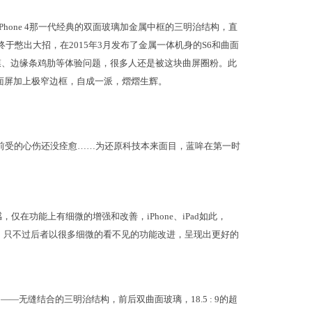
iPhone 4那一代经典的双面玻璃加金属中框的三明治结构，直
终于憋出大招，在2015年3月发布了金属一体机身的S6和曲面
以贴膜、边缘条鸡肋等体验问题，很多人还是被这块曲屏圈粉。此
曲面屏加上极窄边框，自成一派，熠熠生辉。
两年前受的心伤还没痊愈……为还原科技本来面目，蓝哞在第一时
在功能上有细微的增强和改善，iPhone、iPad如此，
9的样子，只不过后者以很多细微的看不见的功能改进，呈现出更好的
—无缝结合的三明治结构，前后双曲面玻璃，18.5 : 9的超