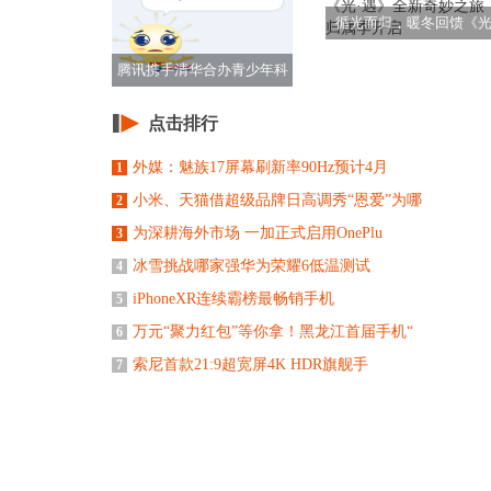
循光而归，暖冬回馈《光
遇》全新奇妙之旅
腾讯携手清华合办青少年科
学小会 首次上演
点击排行
外媒：魅族17屏幕刷新率90Hz预计4月
1
小米、天猫借超级品牌日高调秀“恩爱”为哪
2
为深耕海外市场 一加正式启用OnePlu
3
冰雪挑战哪家强华为荣耀6低温测试
4
iPhoneXR连续霸榜最畅销手机
5
万元“聚力红包”等你拿！黑龙江首届手机“
6
索尼首款21:9超宽屏4K HDR旗舰手
7