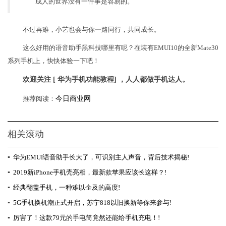
成人的世界没有一件事是容易的。
不过再难，小艺也会与你一路同行，共同成长。
这么好用的语音助手黑科技哪里有呢？在装有EMUI10的全新Mate30
系列手机上，快快体验一下吧！
欢迎关注 [ 华为手机功能教程] ，人人都做手机达人。
推荐阅读：
今日商业网
相关滚动
▪
华为EMUI语音助手长大了，可识别主人声音，背后技术揭秘!
▪
2019新iPhone手机壳亮相，最新款苹果应该长这样？!
▪
经典翻盖手机，一种难以企及的高度!
▪
5G手机换机潮正式开启，苏宁818以旧换新等你来参与!
▪
厉害了！这款79元的手电筒竟然还能给手机充电！!