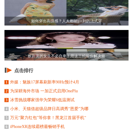
如何穿出高级感？人人都能get到的法式穿
眼距宽的女生不必自卑！用这三招帮你解决烦
点击排行
外媒：魅族17屏幕刷新率90Hz预计4月
1
为深耕海外市场 一加正式启用OnePlu
2
冰雪挑战哪家强华为荣耀6低温测试
3
小米、天猫借超级品牌日高调秀“恩爱”为哪
4
万元“聚力红包”等你拿！黑龙江首届手机“
5
iPhoneXR连续霸榜最畅销手机
6