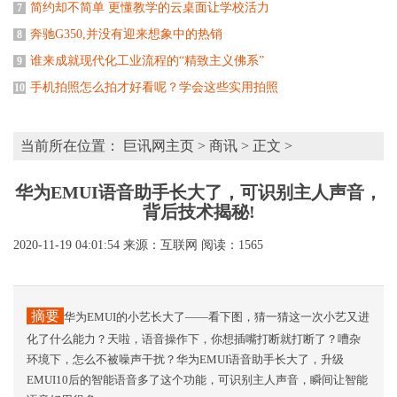
简约却不简单 更懂教学的云桌面让学校活力
7
奔驰G350,并没有迎来想象中的热销
8
谁来成就现代化工业流程的“精致主义佛系”
9
手机拍照怎么拍才好看呢？学会这些实用拍照
10
当前所在位置：
巨讯网主页
>
商讯
> 正文 >
华为EMUI语音助手长大了，可识别主人声音，
背后技术揭秘!
2020-11-19 04:01:54
来源：互联网
阅读：1565
摘要
华为EMUI的小艺长大了——看下图，猜一猜这一次小艺又进
化了什么能力？天啦，语音操作下，你想插嘴打断就打断了？嘈杂
环境下，怎么不被噪声干扰？华为EMUI语音助手长大了，升级
EMUI10后的智能语音多了这个功能，可识别主人声音，瞬间让智能