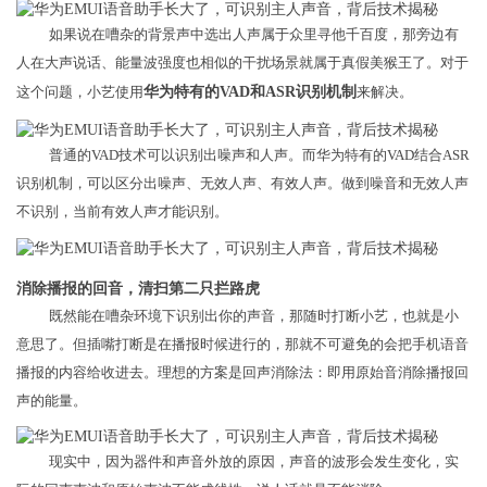
如果说在嘈杂的背景声中选出人声属于众里寻他千百度，那旁边有
人在大声说话、能量波强度也相似的干扰场景就属于真假美猴王了。对于
这个问题，小艺使用
华为特有的VAD和ASR识别机制
来解决。
普通的VAD技术可以识别出噪声和人声。而华为特有的VAD结合ASR
识别机制，可以区分出噪声、无效人声、有效人声。做到噪音和无效人声
不识别，当前有效人声才能识别。
消除播报的回音，清扫第二只拦路虎
既然能在嘈杂环境下识别出你的声音，那随时打断小艺，也就是小
意思了。但插嘴打断是在播报时候进行的，那就不可避免的会把手机语音
播报的内容给收进去。理想的方案是回声消除法：即用原始音消除播报回
声的能量。
现实中，因为器件和声音外放的原因，声音的波形会发生变化，实