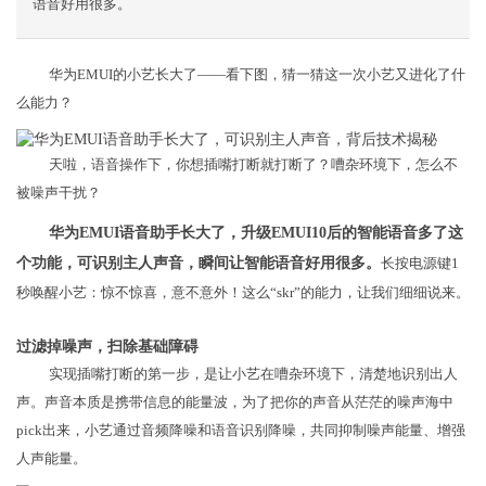
语音好用很多。
华为EMUI的小艺长大了——看下图，猜一猜这一次小艺又进化了什
么能力？
天啦，语音操作下，你想插嘴打断就打断了？嘈杂环境下，怎么不
被噪声干扰？
华为EMUI语音助手长大了，升级EMUI10后的智能语音多了这
个功能，可识别主人声音，瞬间让智能语音好用很多。
长按电源键1
秒唤醒小艺：惊不惊喜，意不意外！这么“skr”的能力，让我们细细说来。
过滤掉噪声，扫除基础障碍
实现插嘴打断的第一步，是让小艺在嘈杂环境下，清楚地识别出人
声。声音本质是携带信息的能量波，为了把你的声音从茫茫的噪声海中
pick出来，小艺通过音频降噪和语音识别降噪，共同抑制噪声能量、增强
人声能量。