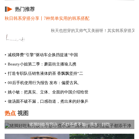
热门推荐
秋日韩系穿搭分享丨7种简单实用的韩系搭配
秋天也想穿的又帅气又美丽呀！其实韩系穿搭又飒又
▪
减税降费“引擎”驱动车企换挡提速​“中国
▪
Beauty小姐第二季：蘑菇街主播瑜儿携
▪
打造专职队伍销售液体奶茶 香飘飘坚持“二
▪
00后手机使用行为报告 发布：偏爱古风、
▪
姚小敏：把真实、立体、全面的中国介绍给世
▪
做汤圆不破不漏，口感劲道，煮出来的好像乒
热点
视图
猪脚好吃有窍诀，不炒不煮不加一滴水，好吃