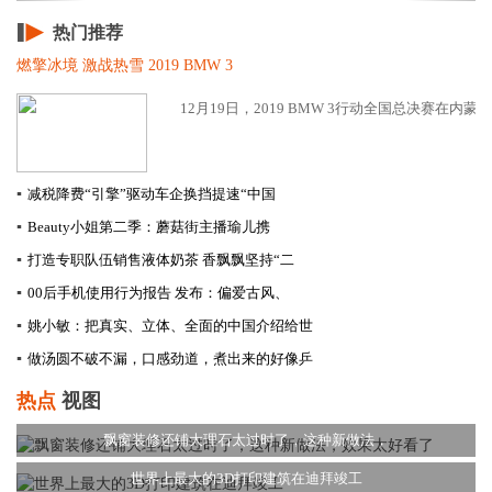
热门推荐
燃擎冰境 激战热雪 2019 BMW 3
12月19日，2019 BMW 3行动全国总决赛在内蒙
▪
减税降费“引擎”驱动车企换挡提速​“中国
▪
Beauty小姐第二季：蘑菇街主播瑜儿携
▪
打造专职队伍销售液体奶茶 香飘飘坚持“二
▪
00后手机使用行为报告 发布：偏爱古风、
▪
姚小敏：把真实、立体、全面的中国介绍给世
▪
做汤圆不破不漏，口感劲道，煮出来的好像乒
热点
视图
飘窗装修还铺大理石太过时了，这种新做法，
世界上最大的3D打印建筑在迪拜竣工