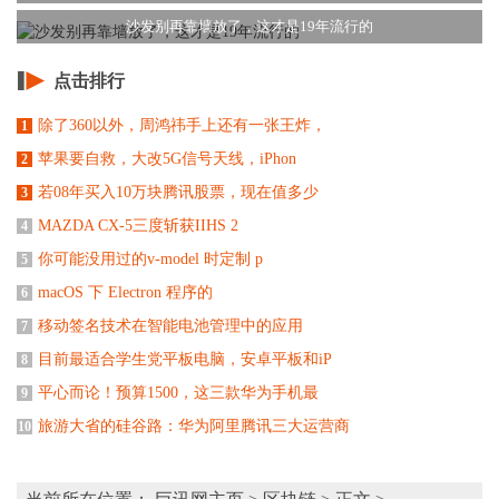
沙发别再靠墙放了，这才是19年流行的
点击排行
除了360以外，周鸿祎手上还有一张王炸，
1
苹果要自救，大改5G信号天线，iPhon
2
若08年买入10万块腾讯股票，现在值多少
3
MAZDA CX-5三度斩获IIHS 2
4
你可能没用过的v-model 时定制 p
5
macOS 下 Electron 程序的
6
移动签名技术在智能电池管理中的应用
7
目前最适合学生党平板电脑，安卓平板和iP
8
平心而论！预算1500，这三款华为手机最
9
旅游大省的硅谷路：华为阿里腾讯三大运营商
10