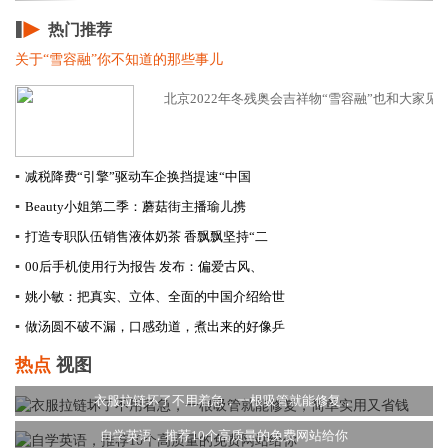
热门推荐
关于“雪容融”你不知道的那些事儿
北京2022年冬残奥会吉祥物“雪容融”也和大家见面
▪
减税降费“引擎”驱动车企换挡提速​“中国
▪
Beauty小姐第二季：蘑菇街主播瑜儿携
▪
打造专职队伍销售液体奶茶 香飘飘坚持“二
▪
00后手机使用行为报告 发布：偏爱古风、
▪
姚小敏：把真实、立体、全面的中国介绍给世
▪
做汤圆不破不漏，口感劲道，煮出来的好像乒
热点
视图
衣服拉链坏了不用着急，一根吸管就能修复，
自学英语，推荐10个高质量的免费网站给你