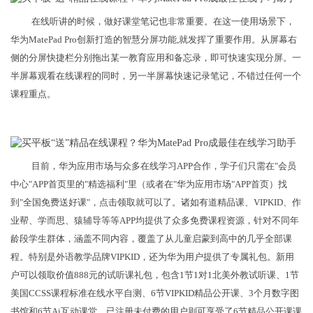
在线听讲的时候，做好课堂笔记也非常重要。在这一使用场景下，
华为MatePad Pro创新打造的智慧分屏功能,就发挥了重要作用。从屏幕右
侧的分屏快捷栏分别拖出某一教育应用和备忘录，即可快速实现分屏。一
半屏幕观看在线课程的同时，另一半屏幕快速记录笔记，不错过任何一个
课程重点。
目前，华为应用市场与众多在线学习APP合作，学子们只需在"会员
中心"APP首页里的"精选福利"里（或者在"华为应用市场"APP首页）找
到"全国免费送好课"，点击领取就可以了。诸如有道精品课、VIPKID、作
业帮、学而思、猿辅导等等APP均提供了众多免费课程资源，针对不同年
龄段学生群体，涵盖不同内容，覆盖了从儿童启蒙到高中的几乎全部课
程。特别是外语教学品牌VIPKID，还为华为用户提供了专属礼包。新用
户可以领取价值888元的试听课礼包，包含1节1对1北美外教试听课、1节
美国CCSS课程标准在线水平自测、6节VIPKID精品公开课、3个月数字图
书馆和6节Ai互动课堂，已注册未付费的用户则可享受了6节精品公开课课