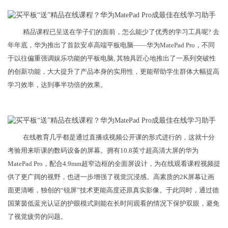
精品课程已呈送在学子们的面前，怎么能少了优秀的学习工具呢? 去
年年底，华为推出了首款安卓高端平板电脑——华为MatePad Pro，不同
于以往偏重强调娱乐功能的平板电脑, 其独具匠心地推出了一系列突破性
的创新功能，大大提升了产品本身的实用性，更能帮助学生群体大幅提高
学习效率，达到事半功倍的效果。
在线教育几乎都是通过直播或视频公开课的形式进行的，这就十分
考验用来听课的数码设备的屏幕。拥有10.8英寸超高清大屏的华为
MatePad Pro，配合4.9mm超窄边框的全面屏设计，为在线观看课程视频提
供了更广阔的视野，也进一步增强了视觉沉浸感。高素质的2K屏幕让画
面更清晰，独创的“锐屏”技术更能高度还原真实影像。于此同时，通过德
国莱茵低蓝光认证的护眼模式则能在长时间观看的情况下保护双眼，避免
了视觉疲劳的问题。