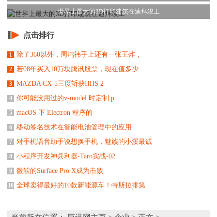
世界上最大的3D打印建筑在迪拜竣工
点击排行
除了360以外，周鸿祎手上还有一张王炸，
1
若08年买入10万块腾讯股票，现在值多少
2
MAZDA CX-5三度斩获IIHS 2
3
你可能没用过的v-model 时定制 p
4
macOS 下 Electron 程序的
5
移动签名技术在智能电池管理中的应用
6
对手机语音助手说想换手机，魅族的小溪最诚
7
小程序开发神兵利器-Taro实战-02
8
微软的Surface Pro X成为击败
9
全球卖得最好的10款新能源车！特斯拉排第
10