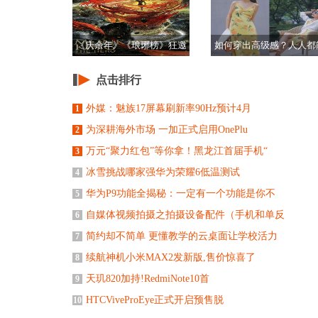
《庆余年》《琅琊榜》狂邀
如何穿出高级感？人人都
她画海报，这位画
get到的法式穿
点击排行
外媒：魅族17屏幕刷新率90Hz预计4月
1
为深耕海外市场 一加正式启用OnePlu
2
万元“聚力红包”等你拿！黑龙江首届手机“
3
冰雪挑战哪家强华为荣耀6低温测试
4
华为P9功能全揭秘：一定有一个功能是你不
5
自媒体视频拍摄之拍摄设备配件（手机和单反
6
简约却不简单 更懂教学的云桌面让学校活力
7
续航神机小米MAX2发新版,售价惊喜了
8
天玑820加持!RedmiNote10首
9
HTCViveProEye正式开启预售脱
10