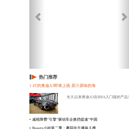
热门推荐
1.4T的奥迪A3即将上线 原汁原味的海
长久以来奥迪A3在BBA入门级的产品
▪
减税降费“引擎”驱动车企换挡提速​“中国
▪
Beauty小姐第二季：蘑菇街主播瑜儿携