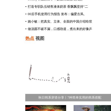
▪
打造专职队伍销售液体奶茶 香飘飘坚持“二
▪
00后手机使用行为报告 发布：偏爱古风、
▪
姚小敏：把真实、立体、全面的中国介绍给世
▪
做汤圆不破不漏，口感劲道，煮出来的好像乒
热点
视图
秋日韩系穿搭分享丨7种简单实用的韩系搭配