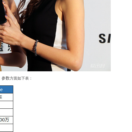
，
参数
方面如下表：