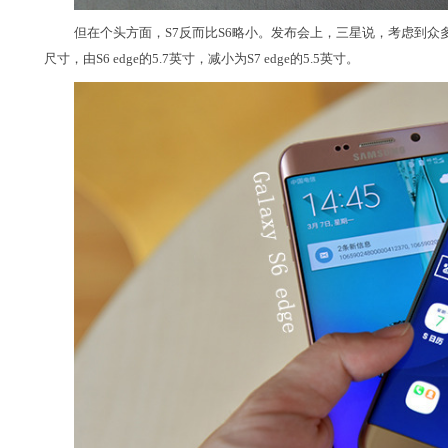
但在个头方面，S7反而比S6略小。发布会上，三星说，考虑到众多
尺寸，由S6 edge的5.7英寸，减小为S7 edge的5.5英寸。